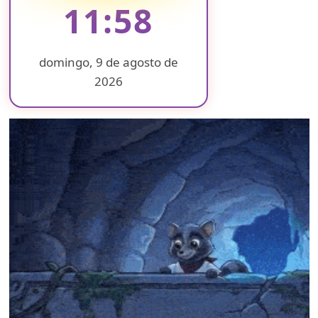
11:59
domingo, 9 de agosto de
2026
❄
❄
❄
❄
❄
❄
❄
❄
❄
❄