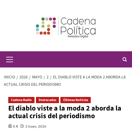
Saltar
al
contenido
Menú
principal
INICIO
2026
MAYO
2
EL DIABLO VISTE A LA MODA 2 ABORDA LA
ACTUAL CRISIS DEL PERIODISMO
Cadena Radio
Destacadas
Últimas Noticias
El diablo viste a la moda 2 aborda la
actual crisis del periodismo
E R
2 mayo, 2026