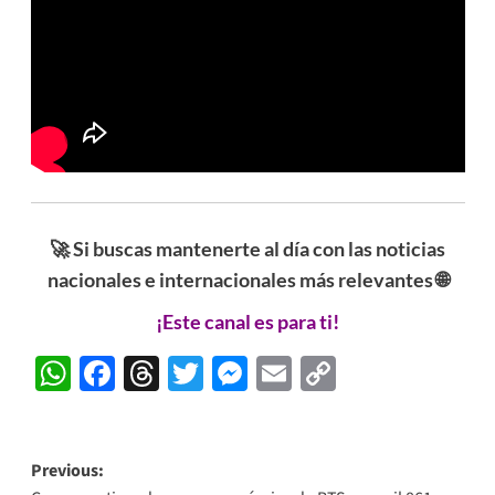
🚀 Si buscas mantenerte al día con las noticias
nacionales e internacionales más relevantes 🌐
¡Este canal es para ti!
WhatsApp
Facebook
Threads
Twitter
Messenger
Email
Copy
Link
Post
Previous: