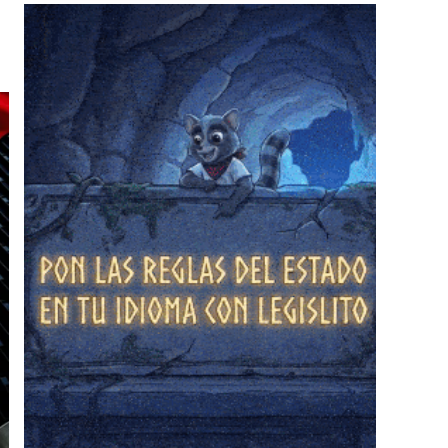
❄
❄
❄
❄
❄
❄
❄