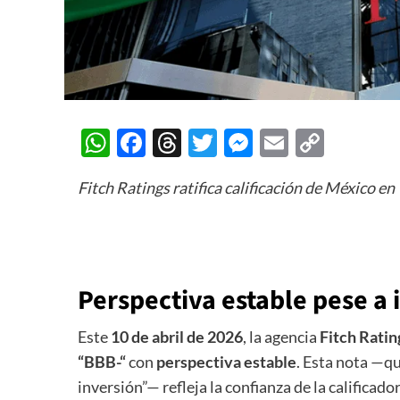
WhatsApp
Facebook
Threads
Twitter
Messenger
Email
Copy
Link
Fitch Ratings ratifica calificación de México en
Perspectiva estable pese a
Este
10 de abril de 2026
, la agencia
Fitch Ratin
“BBB-“
con
perspectiva estable
. Esta nota —q
inversión”— refleja la confianza de la calificad