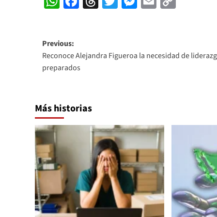
WhatsApp
Facebook
Threads
Twitter
Messenger
Email
Copy
Link
Post
Previous:
Reconoce Alejandra Figueroa la necesidad de lideraz
navigation
preparados
Más historias