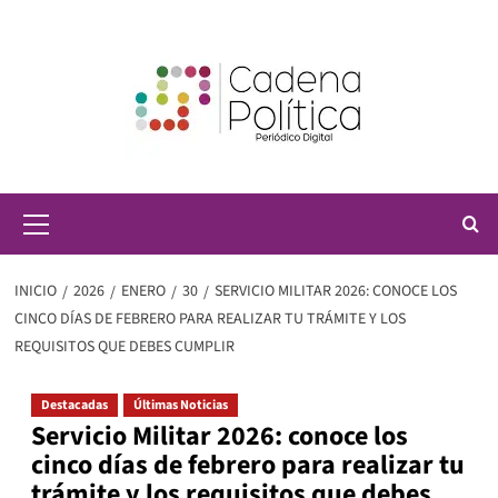
Saltar
al
contenido
Menú
principal
INICIO
2026
ENERO
30
SERVICIO MILITAR 2026: CONOCE LOS
CINCO DÍAS DE FEBRERO PARA REALIZAR TU TRÁMITE Y LOS
REQUISITOS QUE DEBES CUMPLIR
Destacadas
Últimas Noticias
Servicio Militar 2026: conoce los
cinco días de febrero para realizar tu
trámite y los requisitos que debes