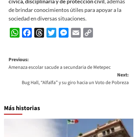
cívica, disciplinaria y de protección civil
, además
de brindar conocimientos útiles para apoyar a la
sociedad en diversas situaciones.
WhatsApp
Facebook
Threads
Twitter
Messenger
Email
Copy
Link
Post
Previous:
Amenaza escolar sacude a secundaria de Metepec
navigation
Next:
Bug Hall, “Alfalfa” y su giro hacia un Voto de Pobreza
Más historias