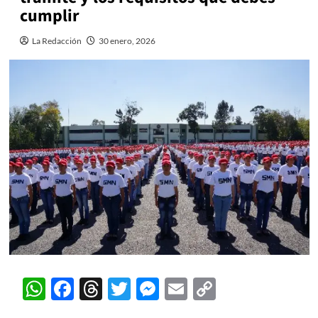
cumplir
La Redacción
30 enero, 2026
WhatsApp
Facebook
Threads
Twitter
Messenger
Email
Copy
Link