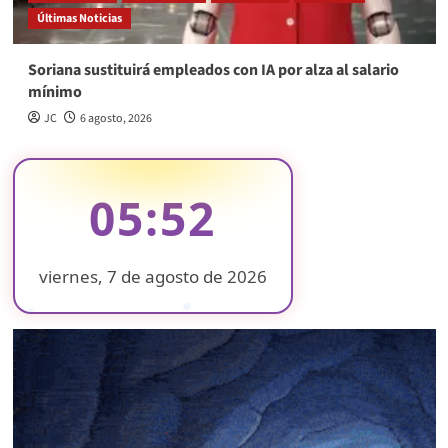
Últimas Noticias
Soriana sustituirá empleados con IA por alza al salario
mínimo
JC
6 agosto, 2026
05:52
viernes, 7 de agosto de 2026
❄
❄
❄
❄
❄
❄
❄
❄
❄
❄