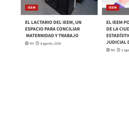
IEEM
IEEM
EL LACTARIO DEL IEEM, UN
EL IEEM P
ESPACIO PARA CONCILIAR
DE LA CI
MATERNIDAD Y TRABAJO
ESTADÍSTI
JUDICIAL 
NV
4 agosto, 2026
NV
2 ag