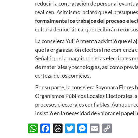
reducir la contratación de personal eventual
realicen. Asimismo, aclaró que el presupu
formalmente los trabajos del proceso elec
cultura democrática, que recibirán recurso
La consejera Yuli Armenta advirtió que el a
que la organización electoral no comienza el
Señaló que la magnitud de las elecciones m
de materiales y tecnologías, así como previ
certeza de los comicios.
Por su parte, la consejera Sayonara Flores 
Organismos Públicos Locales Electorales, a
procesos electorales confiables. Aunque reco
insistió en la necesidad de valorar el papel 
WhatsApp
Facebook
Threads
Twitter
Messenger
Email
Copy