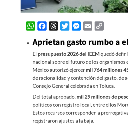
WhatsApp
Facebook
Threads
Twitter
Messenger
Email
Copy
Link
Aprietan gasto rumbo a e
El
presupuesto 2026 del IEEM
quedó defini
nacional sobre el futuro de los organismos e
México autorizó ejercer
mil 764 millones 4
de racionalidad y contención del gasto, de 
Consejo General celebrada en Toluca.
Del total aprobado,
mil 29 millones de pes
políticos con registro local, entre ellos 
Estos recursos corresponden a prerrogativas
registraron ajustes a la baja.