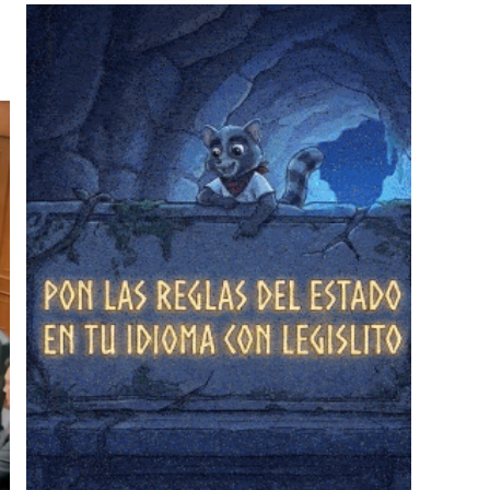
❄
❄
❄
❄
❄
❄
❄
❄
❄