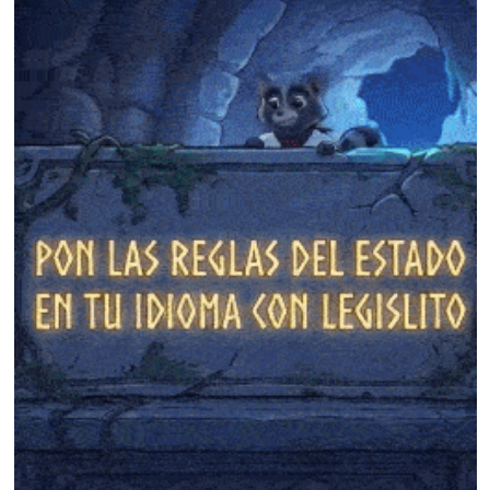
❄
❄
❄
❄
❄
❄