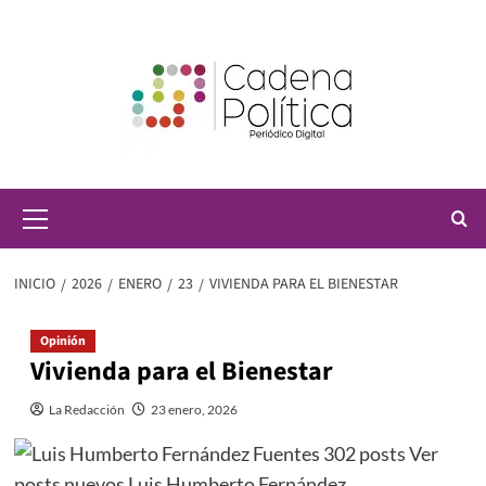
Saltar
al
contenido
Menú
principal
INICIO
2026
ENERO
23
VIVIENDA PARA EL BIENESTAR
Opinión
Vivienda para el Bienestar
La Redacción
23 enero, 2026