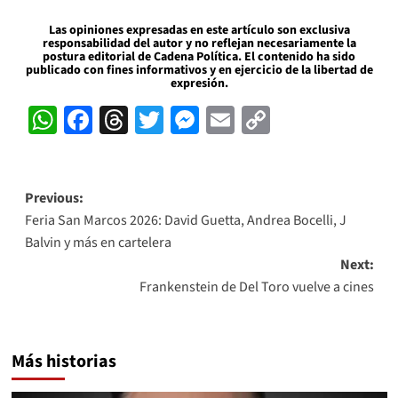
Las opiniones expresadas en este artículo son exclusiva
responsabilidad del autor y no reflejan necesariamente la
postura editorial de Cadena Política. El contenido ha sido
publicado con fines informativos y en ejercicio de la libertad de
expresión.
WhatsApp
Facebook
Threads
Twitter
Messenger
Email
Copy
Link
Post
Previous:
Feria San Marcos 2026: David Guetta, Andrea Bocelli, J
navigation
Balvin y más en cartelera
Next:
Frankenstein de Del Toro vuelve a cines
Más historias