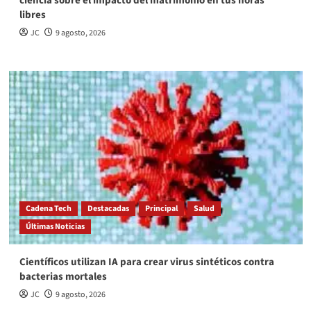
ciencia sobre el impacto del matrimonio en tus horas
libres
JC
9 agosto, 2026
Cadena Tech
Destacadas
Principal
Salud
Últimas Noticias
Científicos utilizan IA para crear virus sintéticos contra
bacterias mortales
JC
9 agosto, 2026