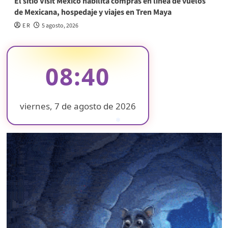
El sitio Visit México habilita compras en línea de vuelos
de Mexicana, hospedaje y viajes en Tren Maya
E R
5 agosto, 2026
08:40
viernes, 7 de agosto de 2026
❄
❄
❄
❄
❄
❄
❄
❄
❄
❄