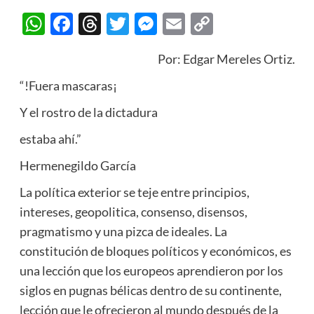
WhatsApp
Facebook
Threads
Twitter
Messenger
Email
Copy
Link
Por: Edgar Mereles Ortiz.
“!Fuera mascaras¡
Y el rostro de la dictadura
estaba ahí.”
Hermenegildo García
La política exterior se teje entre principios,
intereses, geopolitica, consenso, disensos,
pragmatismo y una pizca de ideales. La
constitución de bloques políticos y económicos, es
una lección que los europeos aprendieron por los
siglos en pugnas bélicas dentro de su continente,
lección que le ofrecieron al mundo después de la