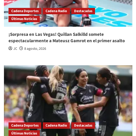
Cadena Deportes
Cadena Radio
Destacadas
Últimas Noticias
¡Sorpresa en Las Vegas! Quillan Salkilld somete
espectacularmente a Mateusz Gamrot en el primer asalto
JC
8 agosto, 2026
Cadena Deportes
Cadena Radio
Destacadas
Últimas Noticias