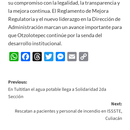
su compromiso con la legalidad, la transparencia y
la mejora continua. El Reglamento de Mejora
Regulatoria y el nuevo liderazgo en la Dirección de
Administración marcan un avance importante para
que Otzolotepec continúe por la senda del
desarrollo institucional.
WhatsApp
Facebook
Threads
Twitter
Messenger
Email
Copy
Link
Post
Previous:
En Tultitlan el agua potable llega a Solidaridad 2da
navigation
Sección
Next:
Rescatan a pacientes y personal de incendio en ISSSTE,
Culiacán