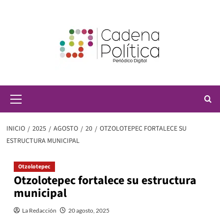
Saltar
al
contenido
Menú
principal
INICIO
2025
AGOSTO
20
OTZOLOTEPEC FORTALECE SU
ESTRUCTURA MUNICIPAL
Otzolotepec
Otzolotepec fortalece su estructura
municipal
La Redacción
20 agosto, 2025