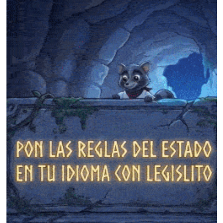
❄
❄
❄
❄
❄