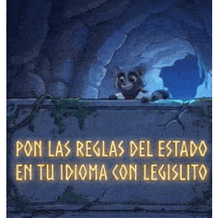
❄
❄
❄
❄
❄