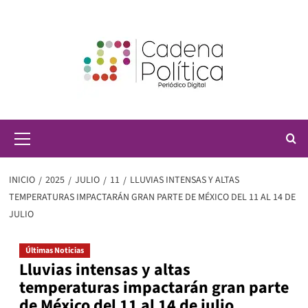
Saltar
al
contenido
Menú
principal
INICIO
2025
JULIO
11
LLUVIAS INTENSAS Y ALTAS
TEMPERATURAS IMPACTARÁN GRAN PARTE DE MÉXICO DEL 11 AL 14 DE
JULIO
Últimas Noticias
Lluvias intensas y altas
temperaturas impactarán gran parte
de México del 11 al 14 de julio