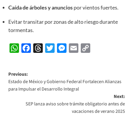
Caída de árboles y anuncios
por vientos fuertes.
Evitar transitar por zonas de alto riesgo durante
tormentas.
WhatsApp
Facebook
Threads
Twitter
Messenger
Email
Copy
Link
Post
Previous:
Estado de México y Gobierno Federal Fortalecen Alianzas
navigation
para Impulsar el Desarrollo Integral
Next:
SEP lanza aviso sobre trámite obligatorio antes de
vacaciones de verano 2025