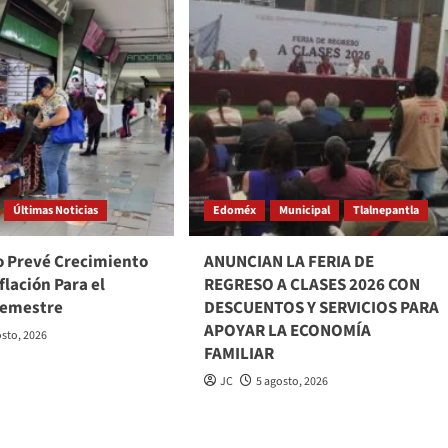
Últimas Noticias
Edoméx
Municipal
Tlalnepantla
o Prevé Crecimiento
ANUNCIAN LA FERIA DE
flación Para el
REGRESO A CLASES 2026 CON
Semestre
DESCUENTOS Y SERVICIOS PARA
APOYAR LA ECONOMÍA
osto, 2026
FAMILIAR
JC
5 agosto, 2026