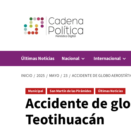
Saltar
al
contenido
Últimas Noticias
Nacional
Internacional
INICIO
2025
MAYO
23
ACCIDENTE DE GLOBO AEROSTÁT
Municipal
San Martín de las Pirámides
Últimas Noticias
Accidente de glo
Teotihuacán