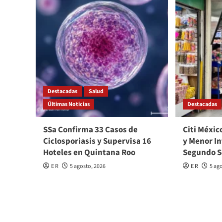
Destacadas
Salud
Últimas Noticias
Destacadas
SSa Confirma 33 Casos de
Citi Méxic
Ciclosporiasis y Supervisa 16
y Menor In
Hoteles en Quintana Roo
Segundo 
E R
5 agosto, 2026
E R
5 ag