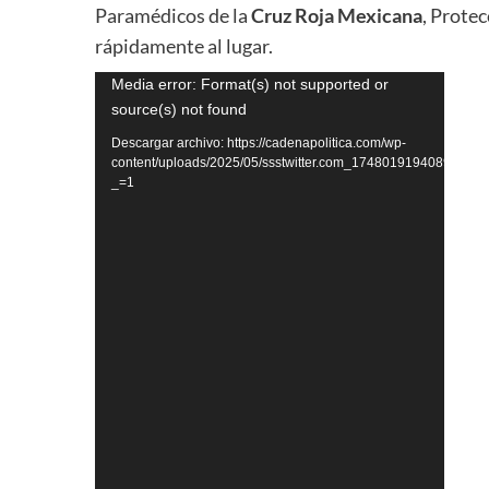
Paramédicos de la
Cruz Roja Mexicana
, Prote
rápidamente al lugar.
Reproductor
Media error: Format(s) not supported or
source(s) not found
de
vídeo
Descargar archivo: https://cadenapolitica.com/wp-
content/uploads/2025/05/ssstwitter.com_1748019194089.mp4?
_=1