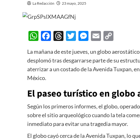
La Redacción
23 mayo, 2025
WhatsApp
Facebook
Threads
Twitter
Messenger
Email
Copy
Link
La mañana de este jueves, un globo aerostátic
desplomó tras desgarrarse parte de su estructu
aterrizar a un costado de la Avenida Tuxpan, en
México.
El paseo turístico en globo
Según los primeros informes, el globo, operad
sobre el sitio arqueológico cuando la tela comen
inmediato para evitar una tragedia mayor.
El globo cayó cerca de la Avenida Tuxpan, lo qu