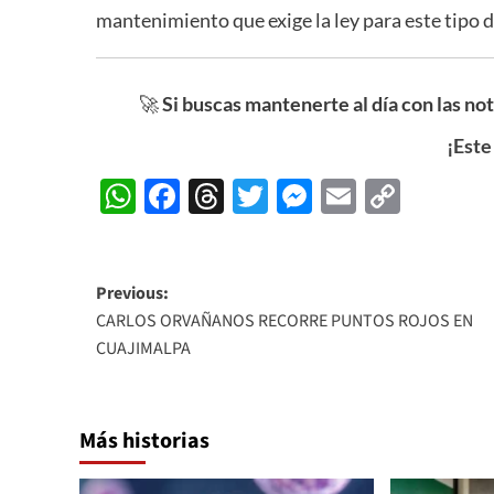
mantenimiento que exige la ley para este tipo d
🚀
Si buscas mantenerte al día con las no
¡Este
WhatsApp
Facebook
Threads
Twitter
Messenger
Email
Copy
Link
Post
Previous:
CARLOS ORVAÑANOS RECORRE PUNTOS ROJOS EN
navigation
CUAJIMALPA
Más historias