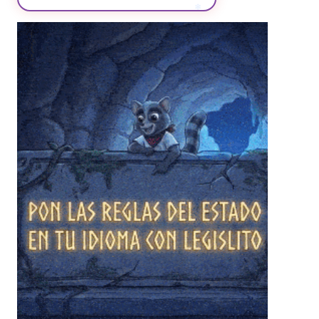
❄
❄
❄
❄
❄
❄
❄
❄
❄
❄