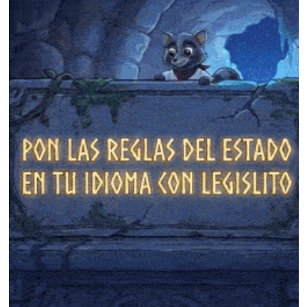
❄
❄
❄