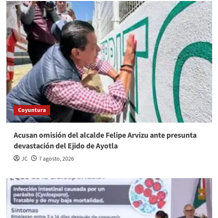
Coyuntura
Acusan omisión del alcalde Felipe Arvizu ante presunta
devastación del Ejido de Ayotla
JC
7 agosto, 2026