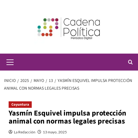
Saltar
al
contenido
Menú
principal
INICIO
2025
MAYO
13
YASMÍN ESQUIVEL IMPULSA PROTECCIÓN
ANIMAL CON NORMAS LEGALES PRECISAS
Coyuntura
Yasmín Esquivel impulsa protección
animal con normas legales precisas
La Redacción
13 mayo, 2025