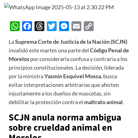
WhatsApp
Facebook
Threads
Twitter
Messenger
Email
Copy
Link
La
Suprema Corte de Justicia de la Nación (SCJN)
invalidó este martes una parte del
Código Penal de
Morelos
por considerarla confusa y contraria a los
principios constitucionales. La decisión, liderada
por la ministra
Yasmín Esquivel Mossa
, busca
evitar interpretaciones arbitrarias que afecten
injustamente a los dueños de mascotas, sin
debilitar la protección contra el
maltrato animal
.
SCJN anula norma ambigua
sobre crueldad animal en
Morelos