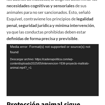
necesidades cognitivas y sensoriales
de sus
animales para no ser sancionados. Esto, señaló
Esquivel, contraviene los principios de
legalidad
penal, seguridad jurídica y mínima intervención
,
ya que las conductas prohibidas deben estar
definidas de forma precisa y previsible
.
Reproductor
Media error: Format(s) not supported or source(s) not
found
de
vídeo
Descargar archivo: https://cadenapolitica.com/wp-
content/uploads/2025/05/intervencion-YEM-proyecto-maltrato-
animal.mp4?_=1
Protección animal sigue