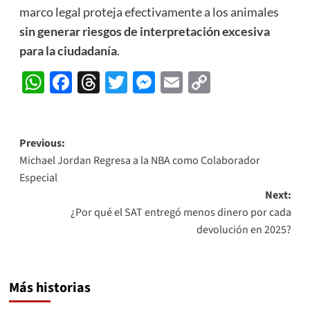
marco legal proteja efectivamente a los animales
sin generar riesgos de interpretación excesiva
para la ciudadanía
.
WhatsApp
Facebook
Threads
Twitter
Messenger
Email
Copy
Link
Post
Previous:
Michael Jordan Regresa a la NBA como Colaborador
navigation
Especial
Next:
¿Por qué el SAT entregó menos dinero por cada
devolución en 2025?
Más historias