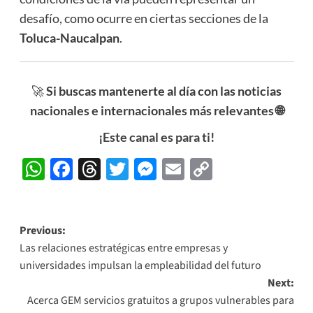
desafío, como ocurre en ciertas secciones de la
Toluca-Naucalpan
.
🚀
Si buscas mantenerte al día con las noticias
nacionales e internacionales más relevantes 🌐
¡Este canal es para ti!
WhatsApp
Facebook
Threads
Twitter
Messenger
Email
Copy
Link
Post
Previous:
Las relaciones estratégicas entre empresas y
navigation
universidades impulsan la empleabilidad del futuro
Next:
Acerca GEM servicios gratuitos a grupos vulnerables para