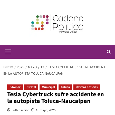
Saltar
al
contenido
Menú
principal
INICIO
2025
MAYO
13
TESLA CYBERTRUCK SUFRE ACCIDENTE
EN LA AUTOPISTA TOLUCA-NAUCALPAN
Edoméx
Estatal
Municipal
Toluca
Últimas Noticias
Tesla Cybertruck sufre accidente en
la autopista Toluca-Naucalpan
La Redacción
13 mayo, 2025