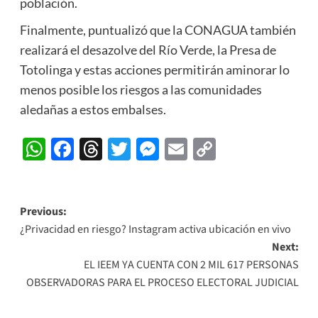
población.
Finalmente, puntualizó que la CONAGUA también
realizará el desazolve del Río Verde, la Presa de
Totolinga y estas acciones permitirán aminorar lo
menos posible los riesgos a las comunidades
aledañas a estos embalses.
WhatsApp
Facebook
Threads
Twitter
Messenger
Email
Copy
Link
Post
Previous:
¿Privacidad en riesgo? Instagram activa ubicación en vivo
navigation
Next:
EL IEEM YA CUENTA CON 2 MIL 617 PERSONAS
OBSERVADORAS PARA EL PROCESO ELECTORAL JUDICIAL