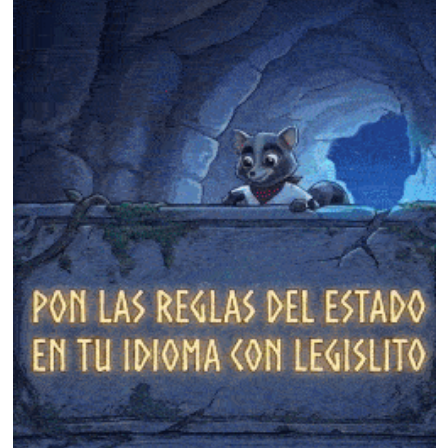
❄
❄
❄
❄
❄
❄
❄