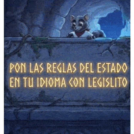
❄
❄
❄
❄
❄