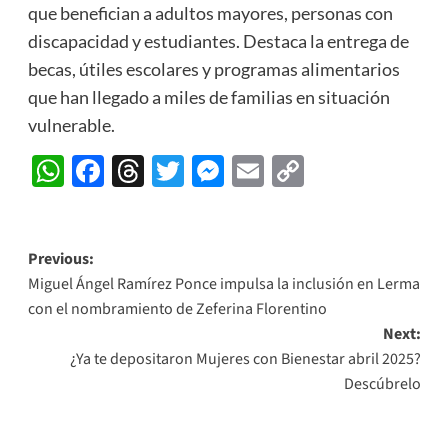
que benefician a adultos mayores, personas con
discapacidad y estudiantes. Destaca la entrega de
becas, útiles escolares y programas alimentarios
que han llegado a miles de familias en situación
vulnerable.
WhatsApp
Facebook
Threads
Twitter
Messenger
Email
Copy
Link
Post
Previous:
Miguel Ángel Ramírez Ponce impulsa la inclusión en Lerma
navigation
con el nombramiento de Zeferina Florentino
Next:
¿Ya te depositaron Mujeres con Bienestar abril 2025?
Descúbrelo