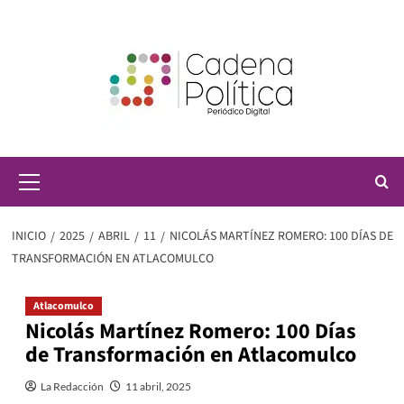
Saltar
al
contenido
Menú
principal
INICIO
2025
ABRIL
11
NICOLÁS MARTÍNEZ ROMERO: 100 DÍAS DE
TRANSFORMACIÓN EN ATLACOMULCO
Atlacomulco
Nicolás Martínez Romero: 100 Días
de Transformación en Atlacomulco
La Redacción
11 abril, 2025