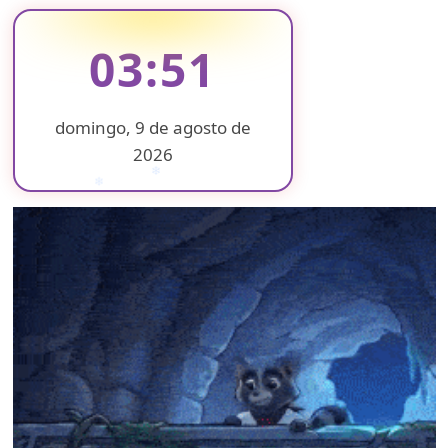
03:51
domingo, 9 de agosto de
2026
❄
❄
❄
❄
❄
❄
❄
❄
❄
❄