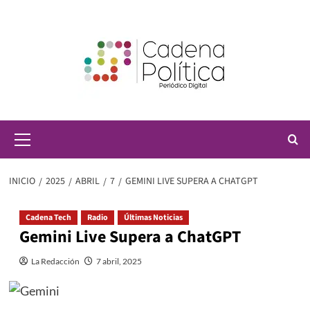
Saltar
al
contenido
Menú
principal
INICIO
2025
ABRIL
7
GEMINI LIVE SUPERA A CHATGPT
Cadena Tech
Radio
Últimas Noticias
Gemini Live Supera a ChatGPT
La Redacción
7 abril, 2025