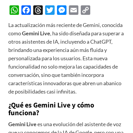
WhatsApp
Facebook
Threads
Twitter
Messenger
Email
Copy
Link
La actualización más reciente de Gemini, conocida
como
Gemini Live
, ha sido diseñada para superar a
otros asistentes de IA, incluyendo a ChatGPT,
brindando una experiencia aún más fluida y
personalizada para los usuarios. Esta nueva
funcionalidad no solo mejora las capacidades de
conversación, sino que también incorpora
características innovadoras que abren un abanico
de posibilidades casi infinitas.
¿Qué es Gemini Live y cómo
funciona?
Gemini Live
es una evolución del asistente de voz
que ya conocemos de la IA de Google, pero con una