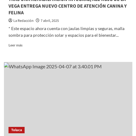
VEGA ENTREGA NUEVO CENTRO DE ATENCIÓN CANINA Y
FELINA
La Redacción
7 abril, 2025
* Este espacio ahora cuenta con jaulas limpias y seguras, malla
sombra para protección solar y espacios para el bienestar...
Read
Leer más
more
about
TRAS
UNA
REHABILITACIÓN
INTEGRAL,
ALE
ROJO
DE
LA
VEGA
ENTREGA
NUEVO
CENTRO
Toluca
DE