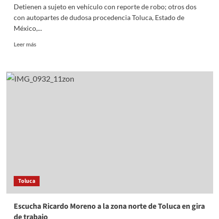
Detienen a sujeto en vehículo con reporte de robo; otros dos
con autopartes de dudosa procedencia Toluca, Estado de
México,...
Read
Leer más
more
about
Detienen
a
sujeto
en
vehículo
con
reporte
de
robo;
otros
dos
con
Toluca
autopartes
de
dudosa
Escucha Ricardo Moreno a la zona norte de Toluca en gira
procedencia
de trabajo