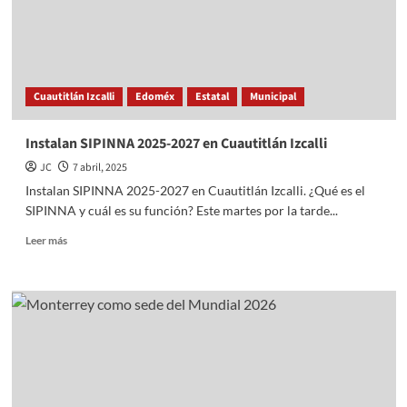
Colossal
Anuncia
la
Desextinción
de
Cuautitlán Izcalli
Edoméx
Estatal
Municipal
Esta
Especie
Instalan SIPINNA 2025-2027 en Cuautitlán Izcalli
JC
7 abril, 2025
Instalan SIPINNA 2025-2027 en Cuautitlán Izcalli. ¿Qué es el
SIPINNA y cuál es su función? Este martes por la tarde...
Read
Leer más
more
about
Instalan
SIPINNA
2025-
2027
en
Cuautitlán
Izcalli