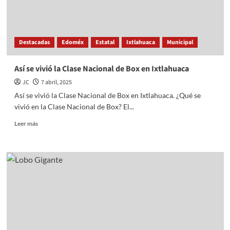
reunión
de
gabinete
Destacadas
Edoméx
Estatal
Ixtlahuaca
Municipal
Así se vivió la Clase Nacional de Box en Ixtlahuaca
JC
7 abril, 2025
Así se vivió la Clase Nacional de Box en Ixtlahuaca. ¿Qué se
vivió en la Clase Nacional de Box? El...
Read
Leer más
more
about
Así
se
vivió
la
Clase
Nacional
de
Box
en