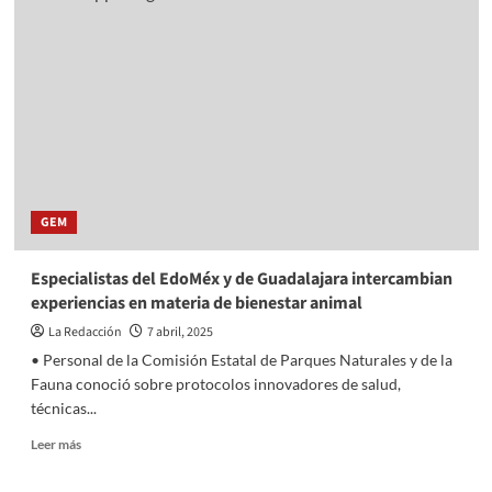
ritmo!
Muere
Clem
Burke,
baterista
de
Blondie
GEM
Especialistas del EdoMéx y de Guadalajara intercambian
experiencias en materia de bienestar animal
La Redacción
7 abril, 2025
• Personal de la Comisión Estatal de Parques Naturales y de la
Fauna conoció sobre protocolos innovadores de salud,
técnicas...
Read
Leer más
more
about