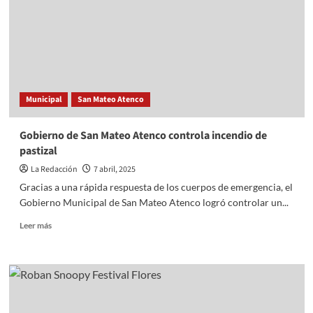
local
Municipal
San Mateo Atenco
Gobierno de San Mateo Atenco controla incendio de
pastizal
La Redacción
7 abril, 2025
Gracias a una rápida respuesta de los cuerpos de emergencia, el
Gobierno Municipal de San Mateo Atenco logró controlar un...
Read
Leer más
more
about
Gobierno
de
San
Mateo