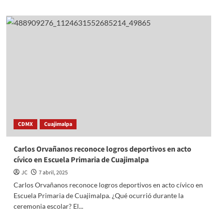
about
Adelantan
audiencia
de
Rafael
Caro
Quintero
en
EEUU
por
posible
conflicto
de
CDMX
Cuajimalpa
interés
Carlos Orvañanos reconoce logros deportivos en acto
cívico en Escuela Primaria de Cuajimalpa
JC
7 abril, 2025
Carlos Orvañanos reconoce logros deportivos en acto cívico en
Escuela Primaria de Cuajimalpa. ¿Qué ocurrió durante la
ceremonia escolar? El...