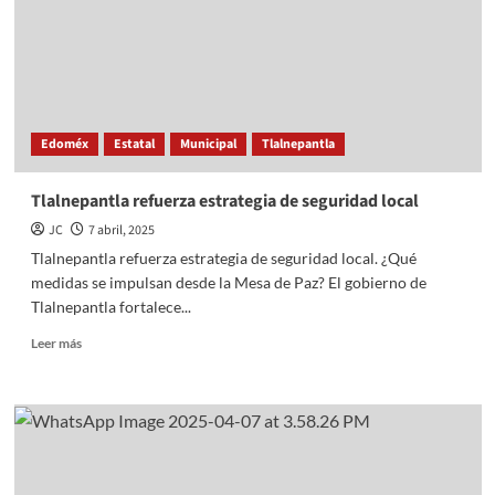
póster
de
Monterrey
como
sede
del
Edoméx
Estatal
Municipal
Tlalnepantla
Mundial
2026
Tlalnepantla refuerza estrategia de seguridad local
JC
7 abril, 2025
Tlalnepantla refuerza estrategia de seguridad local. ¿Qué
medidas se impulsan desde la Mesa de Paz? El gobierno de
Tlalnepantla fortalece...
Read
Leer más
more
about
Tlalnepantla
refuerza
estrategia
de
seguridad