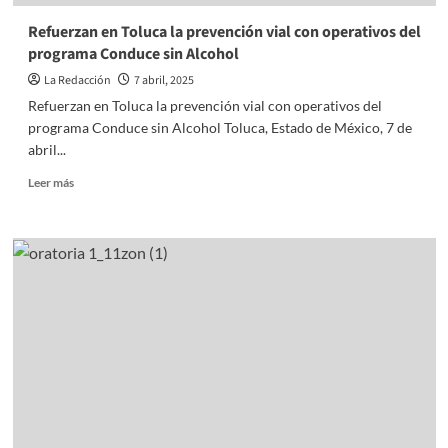
ATENCIÓN
CANINA
Refuerzan en Toluca la prevención vial con operativos del
Y
programa Conduce sin Alcohol
FELINA
La Redacción
7 abril, 2025
Refuerzan en Toluca la prevención vial con operativos del
programa Conduce sin Alcohol Toluca, Estado de México, 7 de
abril...
Read
Leer más
more
about
Refuerzan
en
Toluca
la
prevención
vial
con
operativos
del
programa
Conduce
sin