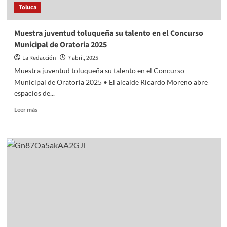
Toluca
Alcohol
Muestra juventud toluqueña su talento en el Concurso
Municipal de Oratoria 2025
La Redacción
7 abril, 2025
Muestra juventud toluqueña su talento en el Concurso
Municipal de Oratoria 2025 • El alcalde Ricardo Moreno abre
espacios de...
Read
Leer más
more
about
Muestra
juventud
toluqueña
su
talento
en
el
Concurso
Municipal
de