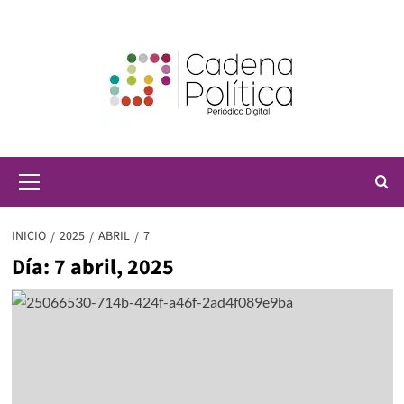
Saltar
al
contenido
Menú
principal
INICIO
2025
ABRIL
7
Día:
7 abril, 2025