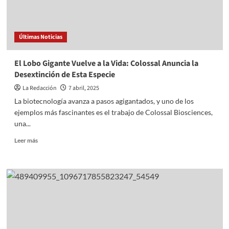
Ixtlahuaca
Últimas Noticias
El Lobo Gigante Vuelve a la Vida: Colossal Anuncia la
Desextinción de Esta Especie
La Redacción
7 abril, 2025
La biotecnología avanza a pasos agigantados, y uno de los
ejemplos más fascinantes es el trabajo de Colossal Biosciences,
una...
Read
Leer más
more
about
El
Lobo
Gigante
Vuelve
a
la
Vida: