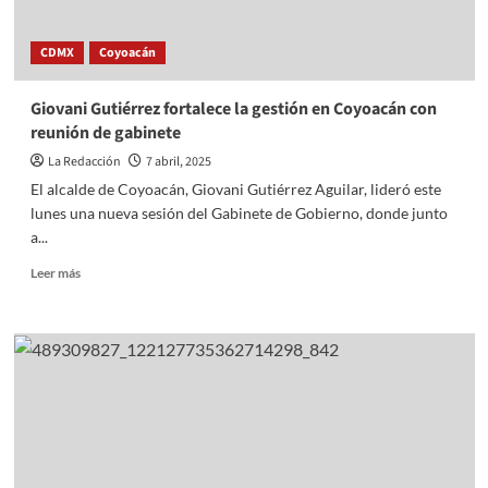
Oratoria
2025
CDMX
Coyoacán
Giovani Gutiérrez fortalece la gestión en Coyoacán con
reunión de gabinete
La Redacción
7 abril, 2025
El alcalde de Coyoacán, Giovani Gutiérrez Aguilar, lideró este
lunes una nueva sesión del Gabinete de Gobierno, donde junto
a...
Read
Leer más
more
about
Giovani
Gutiérrez
fortalece
la
gestión
en
Coyoacán
con