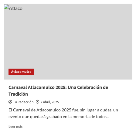
Especialistas
del
EdoMéx
y
de
Guadalajara
intercambian
experiencias
en
materia
de
bienestar
Atlacomulco
animal
Carnaval Atlacomulco 2025: Una Celebración de
Tradición
La Redacción
7 abril, 2025
El Carnaval de Atlacomulco 2025 fue, sin lugar a dudas, un
evento que quedará grabado en la memoria de todos...
Read
Leer más
more