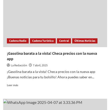
de
Snoopy
del
Festival
de
las
Flores
en
Cadena Radio
Cadena Turística
Central
Últimas Noticias
Polanco
¡Gasolina barata a la vista! Checa precios con la nueva
app
La Redacción
7 abril, 2025
¡Gasolina barata a la vista! Checa precios con la nueva app
¡Buenas noticias para tu bolsillo! Ahora puedes saber en...
Read
Leer más
more
about
¡Gasolina
barata
a