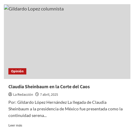
Cuautitlán
se
pone
los
guantes
por
la
paz
y
la
convivencia
Opinión
Claudia Sheinbaum en la Corte del Caos
La Redacción
7 abril, 2025
Por: Gildardo López Hernández La llegada de Claudia
Sheinbaum a la presidencia de México fue presentada como la
continuidad serena...
Read
Leer más
more