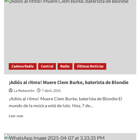
Gobierno
del
EdoMéx
la
Obra
Pública
con
la
profesionalización
de
200
Cadena Radio
Central
Radio
Últimas Noticias
servidores
públicos
¡Adiós al ritmo! Muere Clem Burke, baterista de Blondie
La Redacción
7 abril, 2025
¡Adiós al ritmo! Muere Clem Burke, baterista de Blondie El
mundo de la música está de luto. Hoy, 7 de...
Read
Leer más
more
about
¡Adiós
al