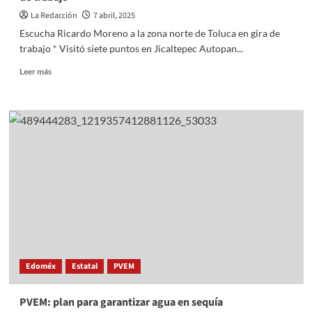
La Redacción
7 abril, 2025
Escucha Ricardo Moreno a la zona norte de Toluca en gira de
trabajo * Visitó siete puntos en Jicaltepec Autopan...
Read
Leer más
more
about
Escucha
Ricardo
Moreno
a
la
zona
norte
de
Toluca
en
gira
de
Edoméx
Estatal
PVEM
trabajo
PVEM: plan para garantizar agua en sequía