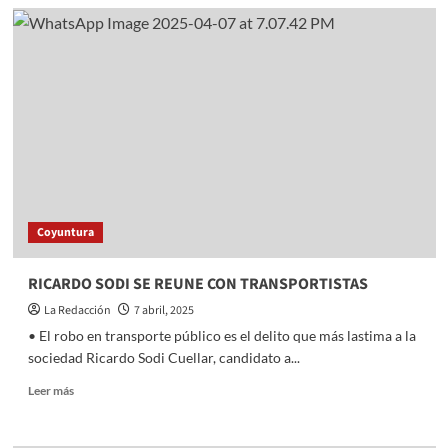
LAS
AUTORIDADES
AUXILIARES
TRABAJARÁN
DE
LA
MANO
CON
EL
GOBIERNO
DE
HUIXQUILUCAN
Coyuntura
RICARDO SODI SE REUNE CON TRANSPORTISTAS
La Redacción
7 abril, 2025
• El robo en transporte público es el delito que más lastima a la
sociedad Ricardo Sodi Cuellar, candidato a...
Read
Leer más
more
about
RICARDO