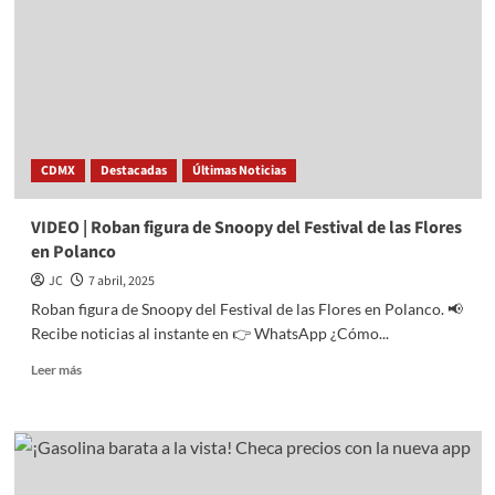
Atenco
controla
incendio
de
pastizal
CDMX
Destacadas
Últimas Noticias
VIDEO | Roban figura de Snoopy del Festival de las Flores
en Polanco
JC
7 abril, 2025
Roban figura de Snoopy del Festival de las Flores en Polanco. 📢
Recibe noticias al instante en 👉 WhatsApp ¿Cómo...
Read
Leer más
more
about
VIDEO
|
Roban
figura