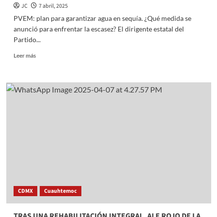
JC
7 abril, 2025
PVEM: plan para garantizar agua en sequía. ¿Qué medida se
anunció para enfrentar la escasez? El dirigente estatal del
Partido...
Read
Leer más
more
about
PVEM:
plan
para
garantizar
agua
en
sequía
CDMX
Cuauhtemoc
TRAS UNA REHABILITACIÓN INTEGRAL, ALE ROJO DE LA