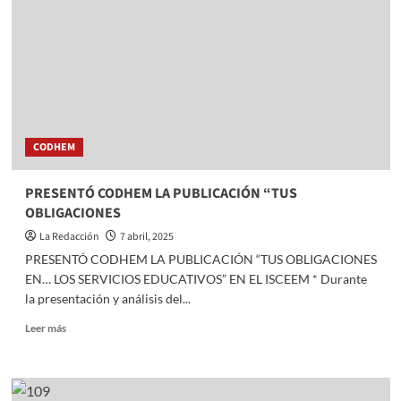
a
favor
de
las
películas
con
audio
descripción
CODHEM
para
personas
con
PRESENTÓ CODHEM LA PUBLICACIÓN “TUS
discapacidad
OBLIGACIONES
visual
La Redacción
7 abril, 2025
PRESENTÓ CODHEM LA PUBLICACIÓN “TUS OBLIGACIONES
EN… LOS SERVICIOS EDUCATIVOS” EN EL ISCEEM * Durante
la presentación y análisis del...
Read
Leer más
more
about
PRESENTÓ
CODHEM