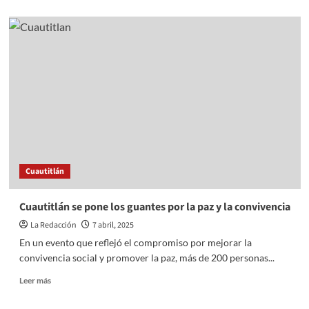
about
Carnaval
Atlacomulco
2025:
Una
Celebración
de
Tradición
Cuautitlán
Cuautitlán se pone los guantes por la paz y la convivencia
La Redacción
7 abril, 2025
En un evento que reflejó el compromiso por mejorar la
convivencia social y promover la paz, más de 200 personas...
Read
Leer más
more
about