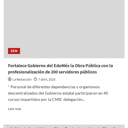
la
vista!
Checa
precios
con
la
nueva
app
GEM
Fortalece Gobierno del EdoMéx la Obra Pública con la
profesionalización de 200 servidores públicos
La Redacción
7 abril, 2025
* Personal de diferentes dependencias y organismos
descentralizados del Gobierno estatal participaron en 40
cursos impartidos por la CMIC delegación...
Read
Leer más
more
about
Fortalece