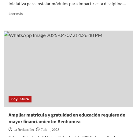
iniciativa para instalar módulos para impartir esta disciplina....
Read
Leer más
more
about
Éxito
total
en
Clase
Nacional
de
Boxeo
en
el
EdoMéx;
recibe
Gobernadora
Coyuntura
Delfina
Gómez
al
Ampliar matrícula y gratuidad en educación requiere de
campeón
mayor financiamiento: Benhumea
de
boxeo
La Redacción
7 abril, 2025
Julio