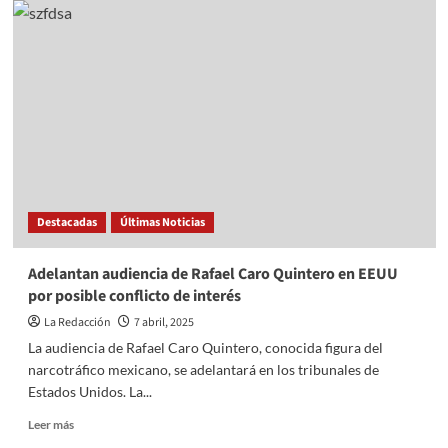
SODI
SE
REUNE
CON
TRANSPORTISTAS
Destacadas
Últimas Noticias
Adelantan audiencia de Rafael Caro Quintero en EEUU
por posible conflicto de interés
La Redacción
7 abril, 2025
La audiencia de Rafael Caro Quintero, conocida figura del
narcotráfico mexicano, se adelantará en los tribunales de
Estados Unidos. La...
Read
Leer más
more