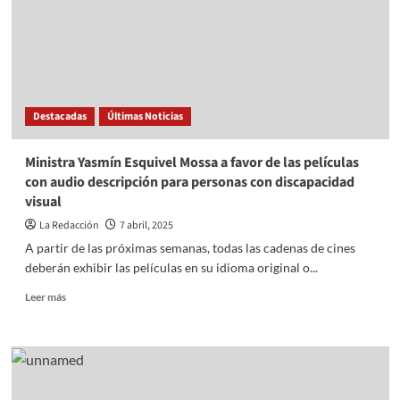
Y
DE
LA
PROSPERIDAD
QUERETANA:
LH
Destacadas
Últimas Noticias
FERNÁNDEZ
Ministra Yasmín Esquivel Mossa a favor de las películas
con audio descripción para personas con discapacidad
visual
La Redacción
7 abril, 2025
A partir de las próximas semanas, todas las cadenas de cines
deberán exhibir las películas en su idioma original o...
Read
Leer más
more
about
Ministra
Yasmín
Esquivel
Mossa