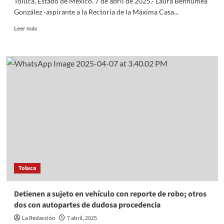
Toluca, Estado de México. 7 de abril de 2025.- Laura Benhumea
César
González -aspirante a la Rectoría de la Máxima Casa...
Chávez
en
Read
Leer más
la
more
Casa
about
del
Ampliar
Pueblo
matrícula
y
gratuidad
en
educación
requiere
de
mayor
financiamiento:
Benhumea
Toluca
Detienen a sujeto en vehículo con reporte de robo; otros
dos con autopartes de dudosa procedencia
La Redacción
7 abril, 2025