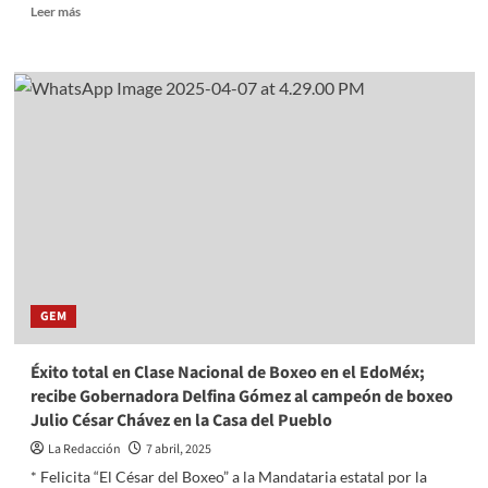
Read
Leer más
more
about
Carlos
Orvañanos
reconoce
logros
deportivos
en
acto
cívico
en
Escuela
Primaria
de
GEM
Cuajimalpa
Éxito total en Clase Nacional de Boxeo en el EdoMéx;
recibe Gobernadora Delfina Gómez al campeón de boxeo
Julio César Chávez en la Casa del Pueblo
La Redacción
7 abril, 2025
* Felicita “El César del Boxeo” a la Mandataria estatal por la