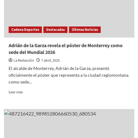
Cadena Deportes
Destacadas
Últimas Noticias
Adrián de la Garza revela el póster de Monterrey como
sede del Mundial 2026
La Redacción
7 abril, 2025
El alcalde de Monterrey, Adrián de la Garza, presentó
oficialmente el póster que representa a la ciudad regiomontana
como sede...
Read
Leer más
more
about
Adrián
de
la
Garza
revela
el