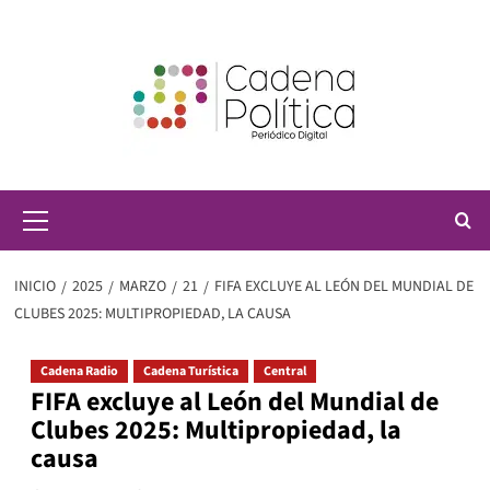
Saltar
al
contenido
Menú
principal
INICIO
2025
MARZO
21
FIFA EXCLUYE AL LEÓN DEL MUNDIAL DE
CLUBES 2025: MULTIPROPIEDAD, LA CAUSA
Cadena Radio
Cadena Turística
Central
FIFA excluye al León del Mundial de
Clubes 2025: Multipropiedad, la
causa