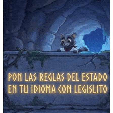
❄
❄
❄
❄
❄
❄