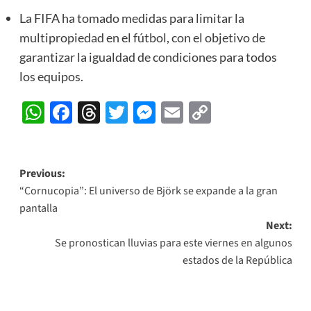
La FIFA ha tomado medidas para limitar la
multipropiedad en el fútbol, con el objetivo de
garantizar la igualdad de condiciones para todos
los equipos.
WhatsApp
Facebook
Threads
Twitter
Messenger
Email
Copy
Link
Post
Previous:
“Cornucopia”: El universo de Björk se expande a la gran
navigation
pantalla
Next:
Se pronostican lluvias para este viernes en algunos
estados de la República