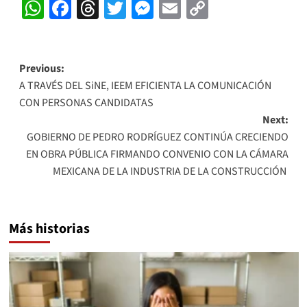
WhatsApp
Facebook
Threads
Twitter
Messenger
Email
Copy
Link
Post
Previous:
A TRAVÉS DEL SiNE, IEEM EFICIENTA LA COMUNICACIÓN
navigation
CON PERSONAS CANDIDATAS
Next:
GOBIERNO DE PEDRO RODRÍGUEZ CONTINÚA CRECIENDO
EN OBRA PÚBLICA FIRMANDO CONVENIO CON LA CÁMARA
MEXICANA DE LA INDUSTRIA DE LA CONSTRUCCIÓN
Más historias