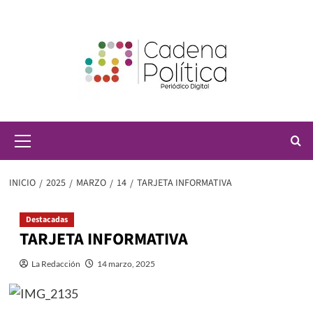
Saltar
al
contenido
Menú
principal
INICIO
2025
MARZO
14
TARJETA INFORMATIVA
Destacadas
TARJETA INFORMATIVA
La Redacción
14 marzo, 2025