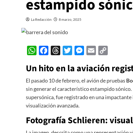
estampido sóni
La Redacción
8 marzo, 2025
WhatsApp
Facebook
Threads
Twitter
Messenger
Email
Copy
Link
Un hito en la aviación regi
El pasado 10 de febrero, el avión de pruebas
Bo
sin generar el característico estampido sónico.
supersónica, fue registrado en una impactante
visualización avanzada.
Fotografía Schlieren: visu
La imagen, descrita como una representación vis