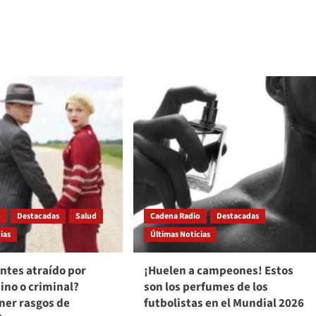
o
Destacadas
Salud
Cadena Radio
Destacadas
ias
Últimas Noticias
ientes atraído por
¡Huelen a campeones! Estos
ino o criminal?
son los perfumes de los
ner rasgos de
futbolistas en el Mundial 2026