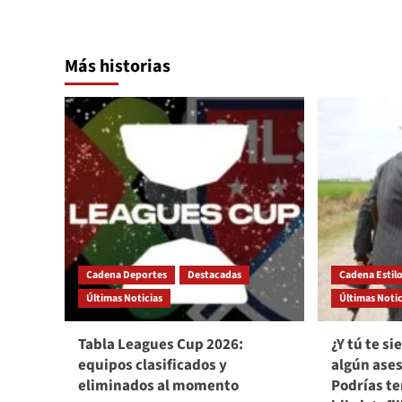
Más historias
Cadena Deportes
Destacadas
Cadena Estil
Últimas Noticias
Últimas Notic
Tabla Leagues Cup 2026:
¿Y tú te s
equipos clasificados y
algún ases
eliminados al momento
Podrías te