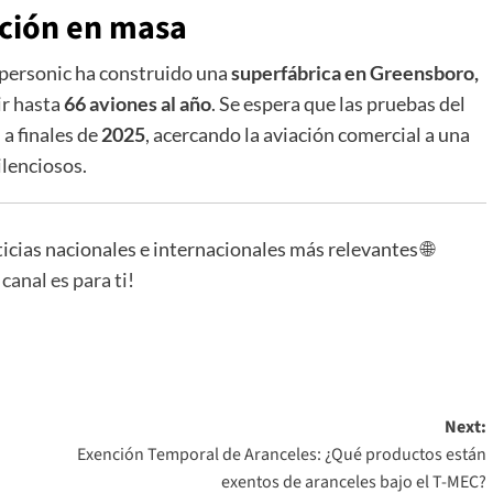
ción en masa
upersonic ha construido una
superfábrica en Greensboro,
ir hasta
66 aviones al año
. Se espera que las pruebas del
a finales de
2025
, acercando la aviación comercial a una
ilenciosos.
ticias nacionales e internacionales más relevantes 🌐
 canal es para ti!
Next:
Exención Temporal de Aranceles: ¿Qué productos están
exentos de aranceles bajo el T-MEC?