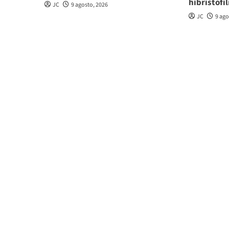
hibristofil
JC
9 agosto, 2026
JC
9 ago