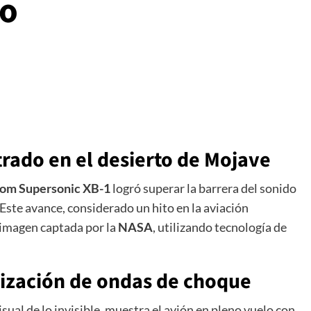
co
strado en el desierto de Mojave
om Supersonic XB-1
logró superar la barrera del sonido
 Este avance, considerado un hito en la aviación
 imagen captada por la
NASA
, utilizando tecnología de
alización de ondas de choque
ual de lo invisible, muestra el avión en pleno vuelo con