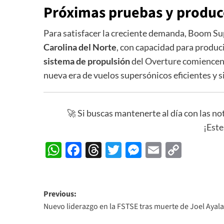
Próximas pruebas y produc
Para satisfacer la creciente demanda, Boom S
Carolina del Norte
, con capacidad para produc
sistema de propulsión
del Overture comiencen 
nueva era de vuelos supersónicos eficientes y s
🚀 Si buscas mantenerte al día con las no
¡Este
WhatsApp
Facebook
Threads
Twitter
Messenger
Email
Copy
Link
Post
Previous:
Nuevo liderazgo en la FSTSE tras muerte de Joel Ayala
navigation