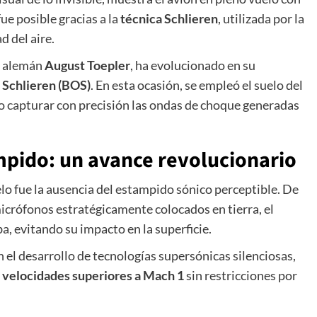
fue posible gracias a la
técnica Schlieren
, utilizada por la
d del aire.
co alemán
August Toepler
, ha evolucionado en su
Schlieren (BOS)
. En esta ocasión, se empleó el suelo del
o capturar con precisión las ondas de choque generadas
mpido: un avance revolucionario
elo fue la ausencia del estampido sónico perceptible. De
crófonos estratégicamente colocados en tierra, el
a, evitando su impacto en la superficie.
el desarrollo de tecnologías supersónicas silenciosas,
a
velocidades superiores a Mach 1
sin restricciones por