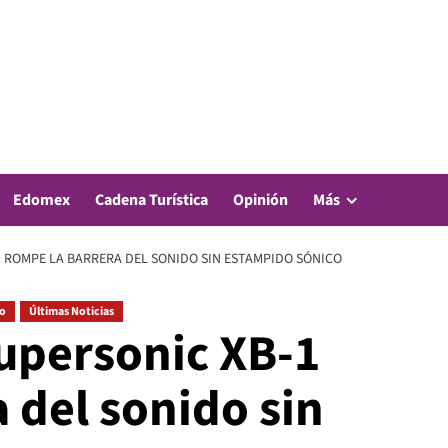
Edomex
Cadena Turística
Opinión
Más
1 ROMPE LA BARRERA DEL SONIDO SIN ESTAMPIDO SÓNICO
o
Últimas Noticias
upersonic XB-1
 del sonido sin