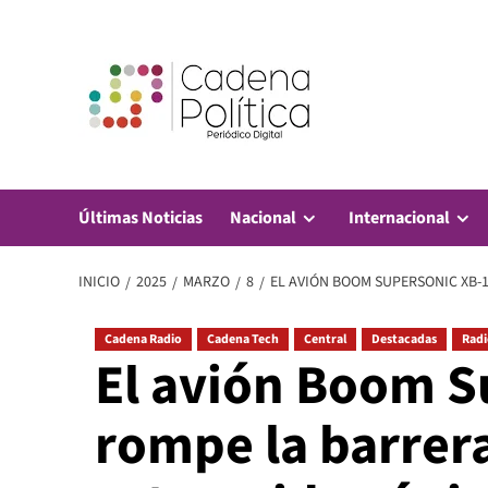
Saltar
al
contenido
Últimas Noticias
Nacional
Internacional
INICIO
2025
MARZO
8
EL AVIÓN BOOM SUPERSONIC XB-
Cadena Radio
Cadena Tech
Central
Destacadas
Radi
El avión Boom S
rompe la barrera