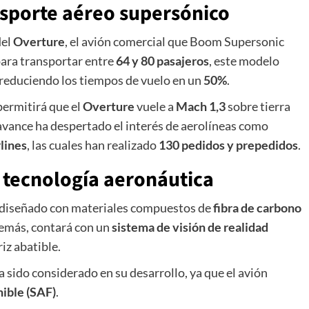
nsporte aéreo supersónico
del
Overture
, el avión comercial que Boom Supersonic
para transportar entre
64 y 80 pasajeros
, este modelo
 reduciendo los tiempos de vuelo en un
50%
.
ermitirá que el
Overture
vuele a
Mach 1,3
sobre tierra
avance ha despertado el interés de aerolíneas como
lines
, las cuales han realizado
130 pedidos y prepedidos
.
y tecnología aeronáutica
 diseñado con materiales compuestos de
fibra de carbono
Además, contará con un
sistema de visión de realidad
iz abatible.
 sido considerado en su desarrollo, ya que el avión
ible (SAF)
.