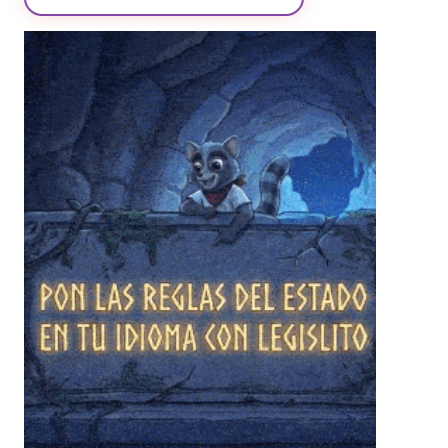
❄
❄
❄
❄
❄
❄