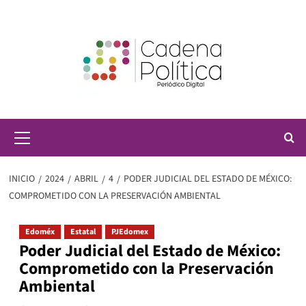
Saltar
al
contenido
Menú
principal
INICIO
2024
ABRIL
4
PODER JUDICIAL DEL ESTADO DE MÉXICO:
COMPROMETIDO CON LA PRESERVACIÓN AMBIENTAL
Edoméx
Estatal
PJEdomex
Poder Judicial del Estado de México:
Comprometido con la Preservación
Ambiental