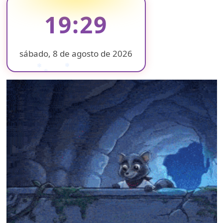
19:29
sábado, 8 de agosto de 2026
❄
❄
❄
❄
❄
❄
❄
❄
❄
❄