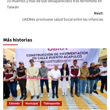
10 muertos y más de 600 desaparecidos tras terremoto en
navigation
Taiwán
Next:
UAEMéx promueve salud bucal entre las infancias
Más historias
Edoméx
Municipal
Tlalnepantla