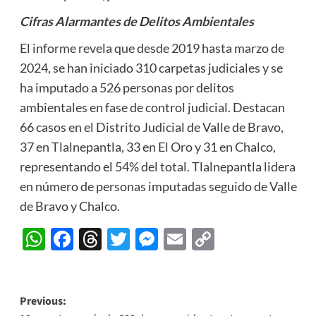
Cifras Alarmantes de Delitos Ambientales
El informe revela que desde 2019 hasta marzo de
2024, se han iniciado 310 carpetas judiciales y se
ha imputado a 526 personas por delitos
ambientales en fase de control judicial. Destacan
66 casos en el Distrito Judicial de Valle de Bravo,
37 en Tlalnepantla, 33 en El Oro y 31 en Chalco,
representando el 54% del total. Tlalnepantla lidera
en número de personas imputadas seguido de Valle
de Bravo y Chalco.
WhatsApp
Facebook
Threads
Twitter
Messenger
Email
Copy
Link
Post
Previous: