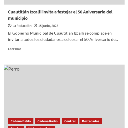
entidad
Cuautitlán Izcalli invita a festejar el 50 Aniversario del
municipio
La Redacción
15 junio, 2023
El Gobierno Municipal de Cuautitlán Izcalli se complace en
invitar a todos los ciudadanos a celebrar el 50 Aniversario de...
Read
Leer más
more
about
Cuautitlán
Izcalli
invita
a
festejar
el
50
Aniversario
del
municipio
Cadena Estilo
Cadena Radio
Central
Destacadas