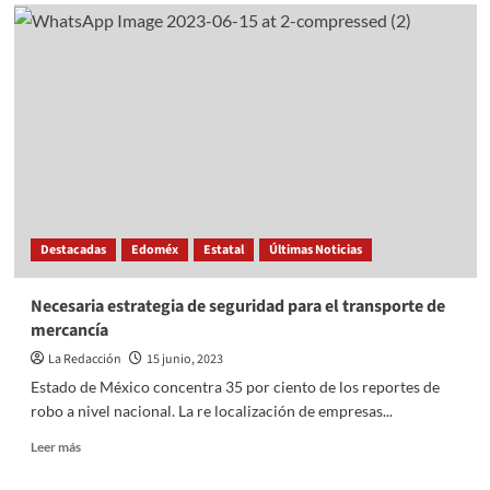
Exitosa
Jornada
de
Limpieza
en
Mexicaltzingo:
Compromiso
Comunitario
por
un
Municipio
Limpio
Destacadas
Edoméx
Estatal
Últimas Noticias
y
Ordenado
Necesaria estrategia de seguridad para el transporte de
mercancía
La Redacción
15 junio, 2023
Estado de México concentra 35 por ciento de los reportes de
robo a nivel nacional. La re localización de empresas...
Read
Leer más
more
about