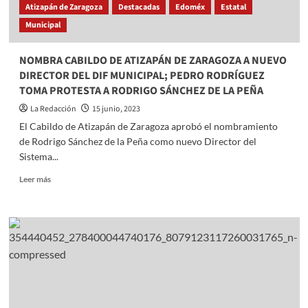
en
Atizapán de Zaragoza
Destacadas
Edoméx
Estatal
Sinaloa
Municipal
NOMBRA CABILDO DE ATIZAPÁN DE ZARAGOZA A NUEVO
DIRECTOR DEL DIF MUNICIPAL; PEDRO RODRÍGUEZ
TOMA PROTESTA A RODRIGO SÁNCHEZ DE LA PEÑA
La Redacción
15 junio, 2023
El Cabildo de Atizapán de Zaragoza aprobó el nombramiento
de Rodrigo Sánchez de la Peña como nuevo Director del
Sistema...
Read
Leer más
more
about
NOMBRA
CABILDO
DE
ATIZAPÁN
DE
ZARAGOZA
A
NUEVO