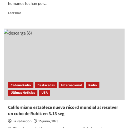
humanos luchan por...
Read
Leer más
more
about
Animales
que
mejor
soportan
las
altas
temperaturas
Cadena Radio
Destacadas
Internacional
Radio
Últimas Noticias
USA
Californiano establece nuevo récord mundial al resolver
un cubo de Rubik en 3.13 seg
La Redacción
15 junio, 2023