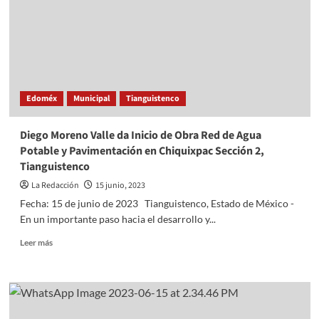
de
la
Av.
San
Ángel,
esquina
con
Edoméx
Municipal
Tianguistenco
Av.
Pantitlán
Diego Moreno Valle da Inicio de Obra Red de Agua
Potable y Pavimentación en Chiquixpac Sección 2,
Tianguistenco
La Redacción
15 junio, 2023
Fecha: 15 de junio de 2023 Tianguistenco, Estado de México -
En un importante paso hacia el desarrollo y...
Read
Leer más
more
about
Diego
Moreno
Valle