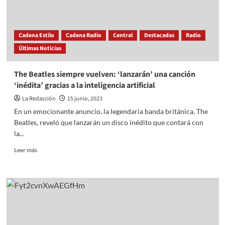
Cadena Estilo
Cadena Radio
Central
Destacadas
Radio
Últimas Noticias
The Beatles siempre vuelven: ‘lanzarán’ una canción
‘inédita’ gracias a la inteligencia artificial
La Redacción
15 junio, 2023
En un emocionante anuncio, la legendaria banda británica, The
Beatles, reveló que lanzarán un disco inédito que contará con
la...
Read
Leer más
more
about
The
Beatles
siempre
vuelven:
‘lanzarán’
una