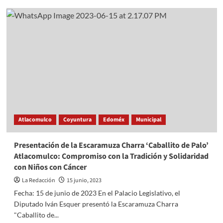
Necesaria
estrategia
de
seguridad
para
el
transporte
de
mercancía
Atlacomulco
Coyuntura
Edoméx
Municipal
Presentación de la Escaramuza Charra ‘Caballito de Palo’
Atlacomulco: Compromiso con la Tradición y Solidaridad
con Niños con Cáncer
La Redacción
15 junio, 2023
Fecha: 15 de junio de 2023 En el Palacio Legislativo, el
Diputado Iván Esquer presentó la Escaramuza Charra
"Caballito de...