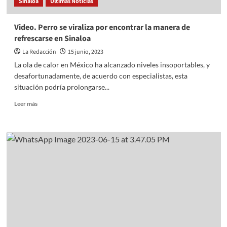
Sinaloa
Últimas Noticias
Video. Perro se viraliza por encontrar la manera de
refrescarse en Sinaloa
La Redacción
15 junio, 2023
La ola de calor en México ha alcanzado niveles insoportables, y
desafortunadamente, de acuerdo con especialistas, esta
situación podría prolongarse...
Read
Leer más
more
about
Video.
Perro
se
viraliza
por
encontrar
la
manera
de
refrescarse