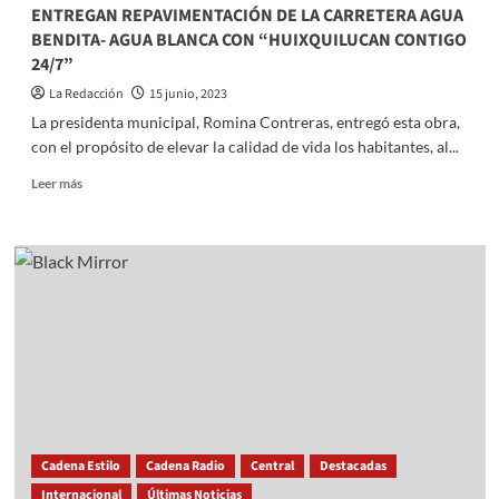
Explanada
ENTREGAN REPAVIMENTACIÓN DE LA CARRETERA AGUA
Municipal
BENDITA- AGUA BLANCA CON “HUIXQUILUCAN CONTIGO
24/7”
La Redacción
15 junio, 2023
La presidenta municipal, Romina Contreras, entregó esta obra,
con el propósito de elevar la calidad de vida los habitantes, al...
Read
Leer más
more
about
ENTREGAN
REPAVIMENTACIÓN
DE
LA
CARRETERA
AGUA
BENDITA-
AGUA
BLANCA
CON
“HUIXQUILUCAN
Cadena Estilo
Cadena Radio
Central
Destacadas
CONTIGO
Internacional
Últimas Noticias
24/7”