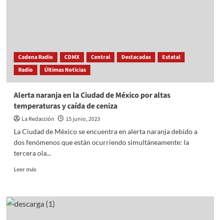
y
se
clasifica
a
la
FINAL
Cadena Radio
CDMX
Central
Destacadas
Estatal
de
Radio
Últimas Noticias
la
CONCACAF
Nations
Alerta naranja en la Ciudad de México por altas
League
temperaturas y caída de ceniza
La Redacción
15 junio, 2023
La Ciudad de México se encuentra en alerta naranja debido a
dos fenómenos que están ocurriendo simultáneamente: la
tercera ola...
Read
Leer más
more
about
Alerta
naranja
en