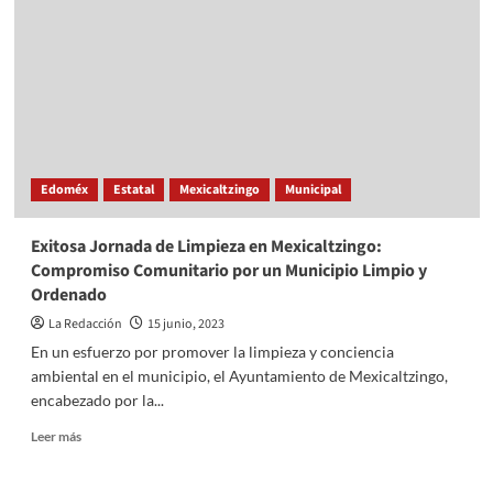
da
Inicio
de
Obra
Red
de
Agua
Potable
y
Edoméx
Estatal
Mexicaltzingo
Municipal
Pavimentación
en
Chiquixpac
Exitosa Jornada de Limpieza en Mexicaltzingo:
Sección
Compromiso Comunitario por un Municipio Limpio y
2,
Ordenado
Tianguistenco
La Redacción
15 junio, 2023
En un esfuerzo por promover la limpieza y conciencia
ambiental en el municipio, el Ayuntamiento de Mexicaltzingo,
encabezado por la...
Read
Leer más
more
about