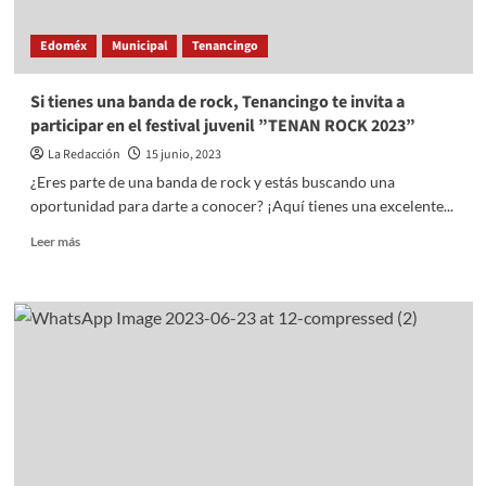
la
Plaza
Edoméx
Municipal
Tenancingo
de
la
Constitución
Si tienes una banda de rock, Tenancingo te invita a
en
participar en el festival juvenil ”TENAN ROCK 2023”
Tenango
del
La Redacción
15 junio, 2023
Valle
¿Eres parte de una banda de rock y estás buscando una
oportunidad para darte a conocer? ¡Aquí tienes una excelente...
Read
Leer más
more
about
Si
tienes
una
banda
de
rock,
Tenancingo
te
invita
a