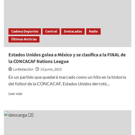
canción
‘inédita’
gracias
a
la
Cadena Deportes
Central
Destacadas
Radio
inteligencia
Últimas Noticias
artificial
Estados Unidos golea a México y se clasifica a la FINAL de
la CONCACAF Nations League
La Redacción
15 junio, 2023
En un partido que quedará marcado como un hito en la historia
del fútbol de la CONCACAF, Estados Unidos derrotó...
Read
Leer más
more
about
Estados
Unidos
golea
a
México