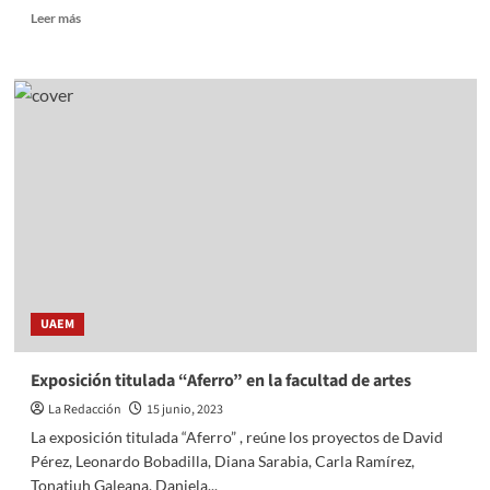
Read
Leer más
more
about
Presentación
de
la
Escaramuza
Charra
‘Caballito
de
Palo’
Atlacomulco:
Compromiso
con
la
UAEM
Tradición
y
Solidaridad
Exposición titulada “Aferro” en la facultad de artes
con
La Redacción
15 junio, 2023
Niños
con
La exposición titulada “Aferro” , reúne los proyectos de David
Cáncer
Pérez, Leonardo Bobadilla, Diana Sarabia, Carla Ramírez,
Tonatiuh Galeana, Daniela...