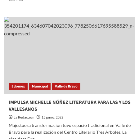
more
about
Impulsa
PRI
tradiciones
y
valores
a
través
del
Circuito
Nacional
de
la
Edoméx
Municipal
Valle de Bravo
Escaramuza
Caballito
de
IMPULSA MICHELLE NÚÑEZ LITERATURA PARA LAS Y LOS
Palo
VALLESANOS
2023
La Redacción
15 junio, 2023
Majestuosa transformación tuvo espacio tradicional en Valle de
Bravo para la realización del Centro Literario Tres Árboles. La
alcaldesa Dra....