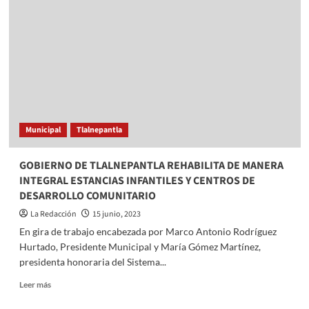
renuncia
al
PRI
después
de
más
de
40
años
de
Municipal
Tlalnepantla
militancia
GOBIERNO DE TLALNEPANTLA REHABILITA DE MANERA
INTEGRAL ESTANCIAS INFANTILES Y CENTROS DE
DESARROLLO COMUNITARIO
La Redacción
15 junio, 2023
En gira de trabajo encabezada por Marco Antonio Rodríguez
Hurtado, Presidente Municipal y María Gómez Martínez,
presidenta honoraria del Sistema...
Read
Leer más
more
about