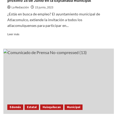
próximo 16 de Junio en la Explanada Municipal
La Redacción
15 junio, 2023
¿Estás en busca de empleo? El ayuntamiento municipal de
Atlacomulco, extiende la invitación a todos los
atlacomulquenses para participar en...
Read
Leer más
more
about
Atlacomulco
invita
a
la
“Jornada
de
Reclutamiento”
el
próximo
16
de
Junio
Edoméx
Estatal
Huixquilucan
Municipal
en
la