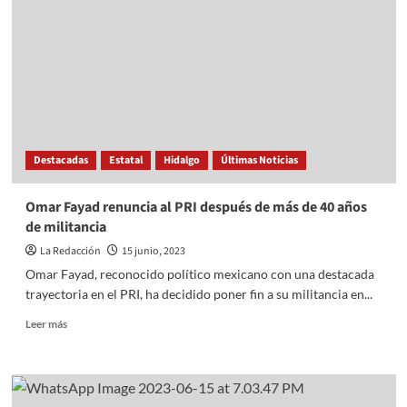
la
Ciudad
de
México
por
altas
temperaturas
y
caída
Destacadas
Estatal
Hidalgo
Últimas Noticias
de
ceniza
Omar Fayad renuncia al PRI después de más de 40 años
de militancia
La Redacción
15 junio, 2023
Omar Fayad, reconocido político mexicano con una destacada
trayectoria en el PRI, ha decidido poner fin a su militancia en...
Read
Leer más
more
about
Omar
Fayad