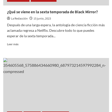
¿Qué se viene en la sexta temporada de Black Mirror?
La Redacción
15 junio, 2023
Después de una larga espera, la antología de ciencia ficción más
aclamada regresa a Netflix. Descubre todo lo que puedes
esperar de la sexta temporada...
Read
Leer más
more
about
¿Qué
se
viene
en
la
sexta
temporada
de
Black
Mirror?