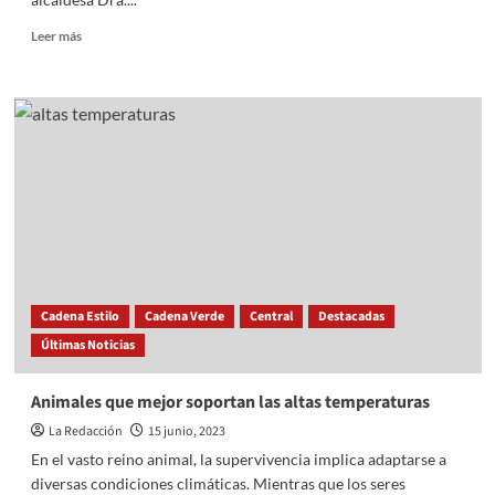
Read
Leer más
more
about
IMPULSA
MICHELLE
NÚÑEZ
LITERATURA
PARA
LAS
Y
LOS
VALLESANOS
Cadena Estilo
Cadena Verde
Central
Destacadas
Últimas Noticias
Animales que mejor soportan las altas temperaturas
La Redacción
15 junio, 2023
En el vasto reino animal, la supervivencia implica adaptarse a
diversas condiciones climáticas. Mientras que los seres