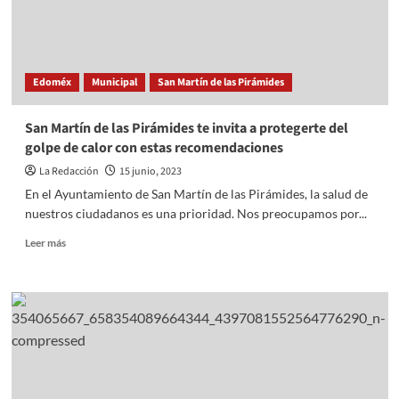
DIRECTOR
DEL
DIF
MUNICIPAL;
Edoméx
Municipal
San Martín de las Pirámides
PEDRO
RODRÍGUEZ
TOMA
San Martín de las Pirámides te invita a protegerte del
PROTESTA
golpe de calor con estas recomendaciones
A
RODRIGO
La Redacción
15 junio, 2023
SÁNCHEZ
En el Ayuntamiento de San Martín de las Pirámides, la salud de
DE
nuestros ciudadanos es una prioridad. Nos preocupamos por...
LA
PEÑA
Read
Leer más
more
about
San
Martín
de
las
Pirámides
te
invita