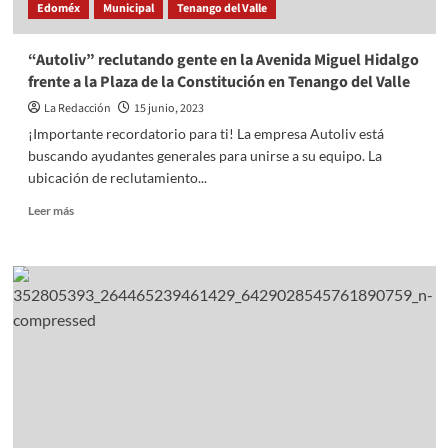
Edoméx
Municipal
Tenango del Valle
“Autoliv” reclutando gente en la Avenida Miguel Hidalgo
frente a la Plaza de la Constitución en Tenango del Valle
La Redacción
15 junio, 2023
¡Importante recordatorio para ti! La empresa Autoliv está
buscando ayudantes generales para unirse a su equipo. La
ubicación de reclutamiento...
Read
Leer más
more
about
“Autoliv”
reclutando
gente
en
la
Avenida
Miguel
Hidalgo
frente
a