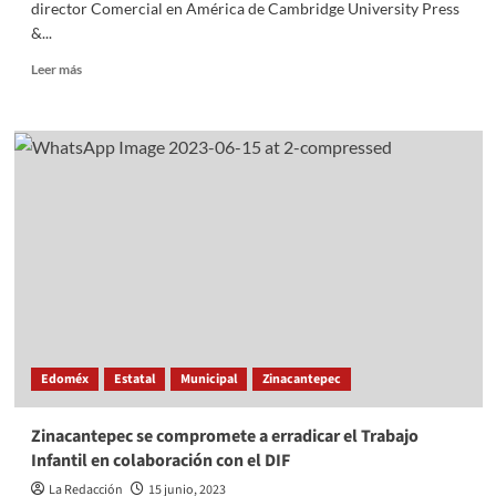
director Comercial en América de Cambridge University Press
&...
Read
Leer más
more
about
Estrechan
lazos
académicos
UAEMéx
y
Universidad
de
Cambridge
Edoméx
Estatal
Municipal
Zinacantepec
Zinacantepec se compromete a erradicar el Trabajo
Infantil en colaboración con el DIF
La Redacción
15 junio, 2023