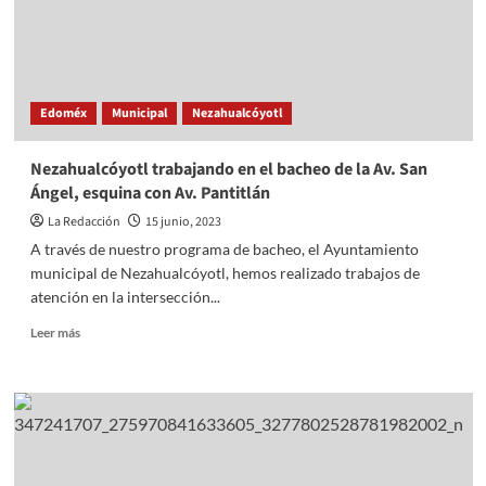
a
protegerte
del
golpe
de
Edoméx
Municipal
Nezahualcóyotl
calor
con
estas
Nezahualcóyotl trabajando en el bacheo de la Av. San
recomendaciones
Ángel, esquina con Av. Pantitlán
La Redacción
15 junio, 2023
A través de nuestro programa de bacheo, el Ayuntamiento
municipal de Nezahualcóyotl, hemos realizado trabajos de
atención en la intersección...
Read
Leer más
more
about
Nezahualcóyotl
trabajando
en
el
bacheo