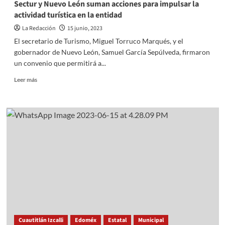
Sectur y Nuevo León suman acciones para impulsar la
problemas
actividad turística en la entidad
La Redacción
15 junio, 2023
El secretario de Turismo, Miguel Torruco Marqués, y el
gobernador de Nuevo León, Samuel García Sepúlveda, firmaron
un convenio que permitirá a...
Read
Leer más
more
about
Sectur
y
Nuevo
León
suman
acciones
para
impulsar
la
actividad
turística
en
Cuautitlán Izcalli
Edoméx
Estatal
Municipal
la