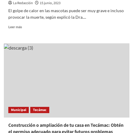
La Redacción
15 junio, 2023
El golpe de calor en las mascotas puede ser muy grave e incluso
provocar la muerte, según explicó la Dra....
Read
Leer más
more
about
Las
razas
de
perros
más
propensas
a
sufrir
un
golpe
de
calor
Municipal
Tecámac
Construcción o ampliación de tu casa en Tecámac: Obtén
el permiso adecuado para evitar futuros problemas