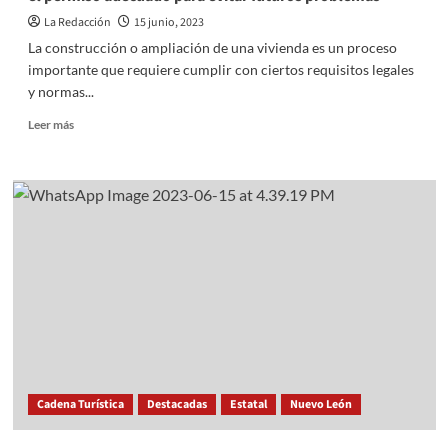
La Redacción
15 junio, 2023
La construcción o ampliación de una vivienda es un proceso
importante que requiere cumplir con ciertos requisitos legales
y normas...
Read
Leer más
more
about
Construcción
o
ampliación
de
tu
casa
en
Tecámac:
Obtén
el
permiso
adecuado
Cadena Turística
Destacadas
Estatal
Nuevo León
para
evitar
futuros