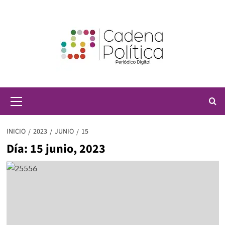
Saltar
al
contenido
Menú
principal
INICIO
2023
JUNIO
15
Día:
15 junio, 2023