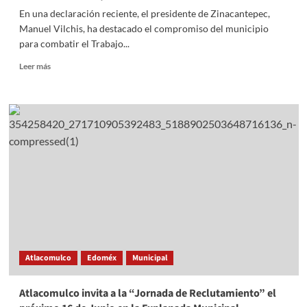
En una declaración reciente, el presidente de Zinacantepec,
Manuel Vilchis, ha destacado el compromiso del municipio
para combatir el Trabajo...
Read
Leer más
more
about
Zinacantepec
se
compromete
a
erradicar
el
Trabajo
Infantil
en
colaboración
con
el
Atlacomulco
Edoméx
Municipal
DIF
Atlacomulco invita a la “Jornada de Reclutamiento” el