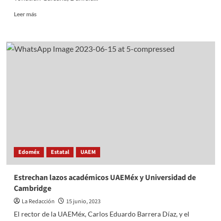
Read
Leer más
more
about
Exposición
titulada
“Aferro”
en
la
facultad
de
artes
Edoméx
Estatal
UAEM
Estrechan lazos académicos UAEMéx y Universidad de
Cambridge
La Redacción
15 junio, 2023
El rector de la UAEMéx, Carlos Eduardo Barrera Díaz, y el