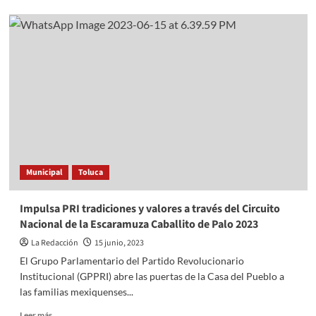
GOBIERNO
DE
TLALNEPANTLA
REHABILITA
DE
MANERA
INTEGRAL
ESTANCIAS
INFANTILES
Y
CENTROS
DE
Municipal
Toluca
DESARROLLO
COMUNITARIO
Impulsa PRI tradiciones y valores a través del Circuito
Nacional de la Escaramuza Caballito de Palo 2023
La Redacción
15 junio, 2023
El Grupo Parlamentario del Partido Revolucionario
Institucional (GPPRI) abre las puertas de la Casa del Pueblo a
las familias mexiquenses...
Read
Leer más