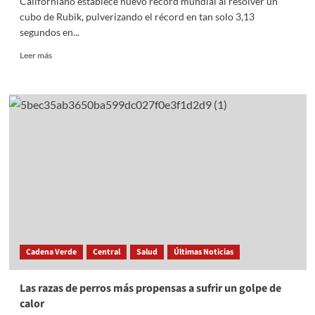
Californiano establece nuevo récord mundial al resolver un
cubo de Rubik, pulverizando el récord en tan solo 3,13
segundos en...
Read
Leer más
more
about
Californiano
establece
nuevo
récord
mundial
al
resolver
un
cubo
de
Rubik
en
Cadena Verde
Central
Salud
Últimas Noticias
3.13
seg
Las razas de perros más propensas a sufrir un golpe de
calor