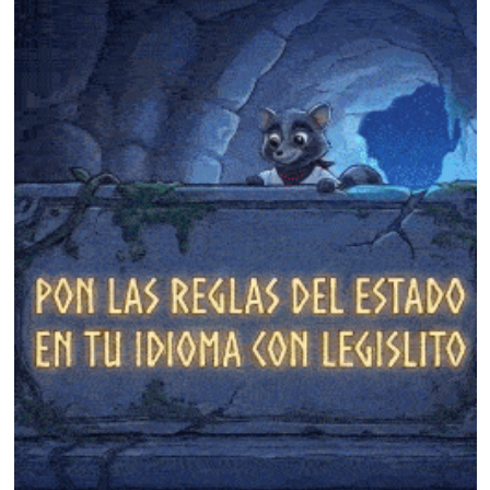
❄
❄
❄