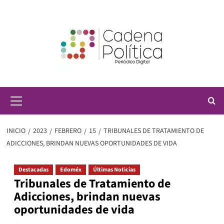
Saltar
al
contenido
Menú
principal
INICIO
2023
FEBRERO
15
TRIBUNALES DE TRATAMIENTO DE
ADICCIONES, BRINDAN NUEVAS OPORTUNIDADES DE VIDA
Destacadas
Edoméx
Últimas Noticias
Tribunales de Tratamiento de
Adicciones, brindan nuevas
oportunidades de vida