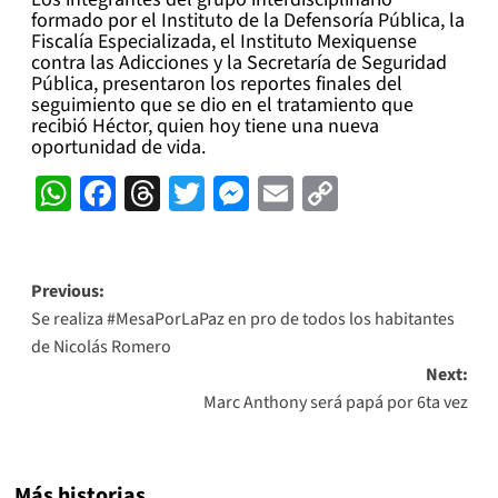
formado por el Instituto de la Defensoría Pública, la
Fiscalía Especializada, el Instituto Mexiquense
contra las Adicciones y la Secretaría de Seguridad
Pública, presentaron los reportes finales del
seguimiento que se dio en el tratamiento que
recibió Héctor, quien hoy tiene una nueva
oportunidad de vida.
WhatsApp
Facebook
Threads
Twitter
Messenger
Email
Copy
Link
Post
Previous:
Se realiza #MesaPorLaPaz en pro de todos los habitantes
navigation
de Nicolás Romero
Next:
Marc Anthony será papá por 6ta vez
Más historias