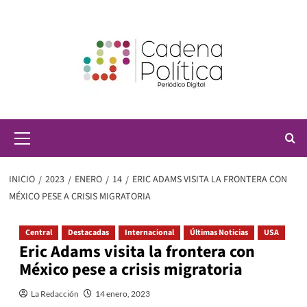
Saltar
al
contenido
Menú
principal
INICIO
2023
ENERO
14
ERIC ADAMS VISITA LA FRONTERA CON
MÉXICO PESE A CRISIS MIGRATORIA
Central
Destacadas
Internacional
Últimas Noticias
USA
Eric Adams visita la frontera con
México pese a crisis migratoria
La Redacción
14 enero, 2023