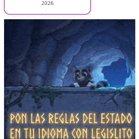
2026
❄
❄
❄
❄
❄
❄
❄
❄
❄
❄