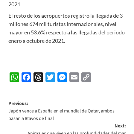
2021.
El resto de los aeropuertos registró la llegada de 3
millones 674 mil turistas internacionales, nivel
mayor en 53.6% respecto a las llegadas del periodo
enero a octubre de 2021.
WhatsApp
Facebook
Threads
Twitter
Messenger
Email
Copy
Link
Post
Previous:
Japón vence a España en el mundial de Qatar, ambos
navigation
pasan a 8tavos de final
Next:
Animales que viven en las profundidades del mar