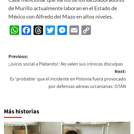
de Murillo actualmente laboran en el Estado de
México con Alfredo del Mazo en altos niveles.
WhatsApp
Facebook
Threads
Twitter
Messenger
Email
Copy
Link
Post
Previous:
¡Juicio social a Platanito!: No valen sus irónicas disculpas
navigation
Next:
Es ‘probable’ que el incidente en Polonia fuera provocado
por defensas aéreas ucranianas: OTAN
Más historias