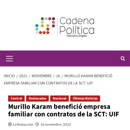
Saltar
al
contenido
Menú
principal
INICIO
2022
NOVIEMBRE
16
MURILLO KARAM BENEFICIÓ
EMPRESA FAMILIAR CON CONTRATOS DE LA SCT: UIF
Central
Destacadas
Nacional
Últimas Noticias
Murillo Karam benefició empresa
familiar con contratos de la SCT: UIF
La Redacción
16 noviembre, 2022