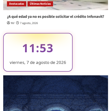
Destacadas
Últimas Noticias
¿A qué edad ya no es posible solicitar el crédito Infonavit?
NV
7 agosto, 2026
11:53
viernes, 7 de agosto de 2026
❄
❄
❄
❄
❄
❄
❄
❄
❄
❄