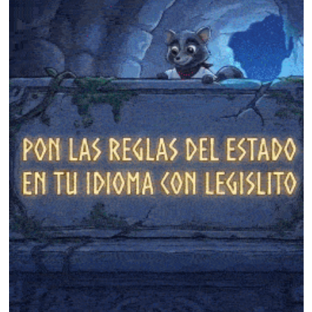
❄
❄
❄
❄
❄
❄