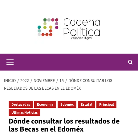
Saltar
al
contenido
Menú
principal
INICIO
2022
NOVIEMBRE
15
DÓNDE CONSULTAR LOS
RESULTADOS DE LAS BECAS EN EL EDOMÉX
Destacadas
Economía
Edoméx
Estatal
Principal
Últimas Noticias
Dónde consultar los resultados de
las Becas en el Edoméx