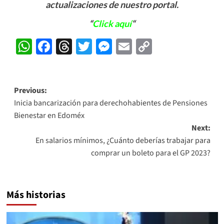
actualizaciones de nuestro portal.
“
Click aquí
“
WhatsApp
Facebook
Threads
Twitter
Messenger
Email
Copy
Link
Post
Previous:
Inicia bancarización para derechohabientes de Pensiones
navigation
Bienestar en Edoméx
Next:
En salarios mínimos, ¿Cuánto deberías trabajar para
comprar un boleto para el GP 2023?
Más historias