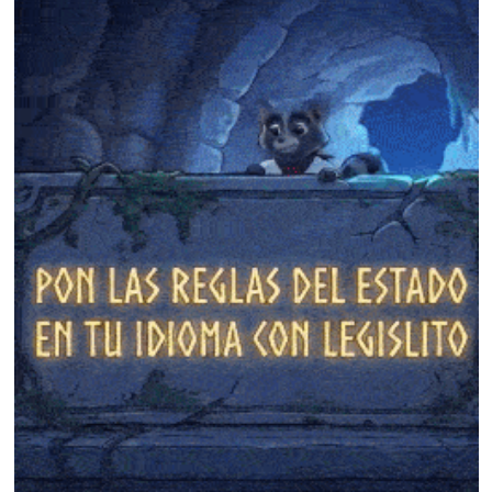
❄
❄
❄
❄
❄
❄