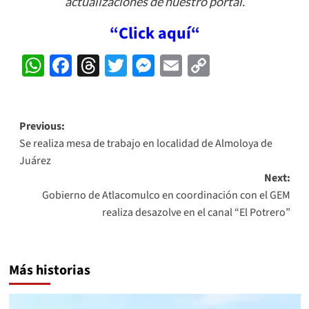
actualizaciones de nuestro portal.
“
Click aquí
“
WhatsApp
Facebook
Threads
Twitter
Messenger
Email
Copy
Link
Post
Previous:
Se realiza mesa de trabajo en localidad de Almoloya de
navigation
Juárez
Next:
Gobierno de Atlacomulco en coordinación con el GEM
realiza desazolve en el canal “El Potrero”
Más historias