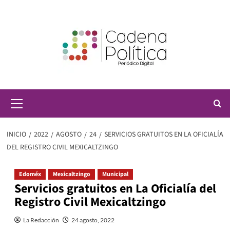
Saltar
al
contenido
Menú
principal
INICIO
2022
AGOSTO
24
SERVICIOS GRATUITOS EN LA OFICIALÍA
DEL REGISTRO CIVIL MEXICALTZINGO
Edoméx
Mexicaltzingo
Municipal
Servicios gratuitos en La Oficialía del
Registro Civil Mexicaltzingo
La Redacción
24 agosto, 2022