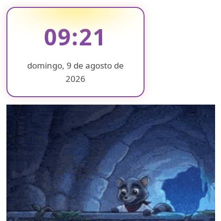
09:22
domingo, 9 de agosto de
2026
❄
❄
❄
❄
❄
❄
❄
❄
❄
❄