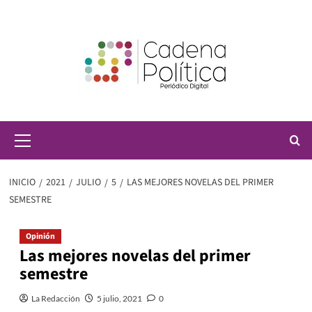
Saltar
al
contenido
Menú
principal
INICIO
2021
JULIO
5
LAS MEJORES NOVELAS DEL PRIMER
SEMESTRE
Opinión
Las mejores novelas del primer
semestre
La Redacción
5 julio, 2021
0