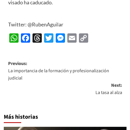
visado ha caducado.
Twitter: @RubenAguilar
WhatsApp
Facebook
Threads
Twitter
Messenger
Email
Copy
Link
Post
Previous:
La importancia de la formación y profesionalización
navigation
judicial
Next:
La tasa al alza
Más historias