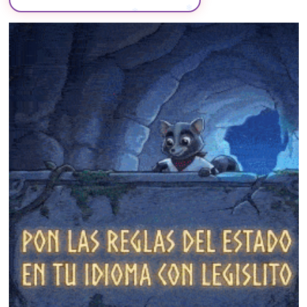
❄
❄
❄
❄
❄
❄
❄
❄
❄