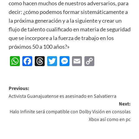
como hacen muchos de nuestros adversarios, para
decir: ¿cómo podemos formar sistemáticamente a
la próxima generación y a la siguiente y crear un
flujo de talento cualificado en materia de seguridad
que se incorpore a la fuerza de trabajo en los
próximos 50 a 100 años?»
WhatsApp
Facebook
Threads
Twitter
Messenger
Email
Copy
Link
Post
Previous:
Activista Guanajuatense es asesinado en Salvatierra
navigation
Next:
Halo Infinite será compatible con Dolby Visión en consolas
Xbox así como en pc