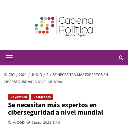
Saltar
al
contenido
Menú
principal
INICIO
2021
JUNIO
2
SE NECESITAN MÁS EXPERTOS EN
CIBERSEGURIDAD A NIVEL MUNDIAL
Coyuntura
Destacadas
Se necesitan más expertos en
ciberseguridad a nivel mundial
AJGOD
2 junio, 2021
0