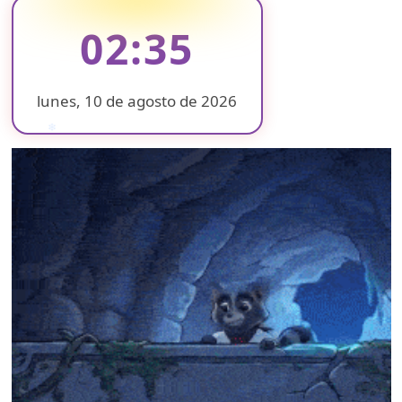
02:35
lunes, 10 de agosto de 2026
❄
❄
❄
❄
❄
❄
❄
❄
❄
❄