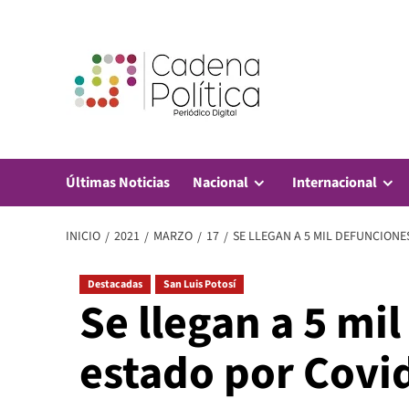
Saltar
al
contenido
Últimas Noticias
Nacional
Internacional
INICIO
2021
MARZO
17
SE LLEGAN A 5 MIL DEFUNCIONE
Destacadas
San Luis Potosí
Se llegan a 5 mi
estado por Covi