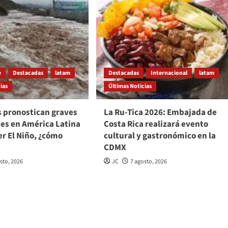
e
Destacadas
latam
Destacadas
Internacional
latam
ias
Últimas Noticias
s pronostican graves
La Ru-Tica 2026: Embajada de
nes en América Latina
Costa Rica realizará evento
er El Niño, ¿cómo
cultural y gastronómico en la
CDMX
sto, 2026
JC
7 agosto, 2026