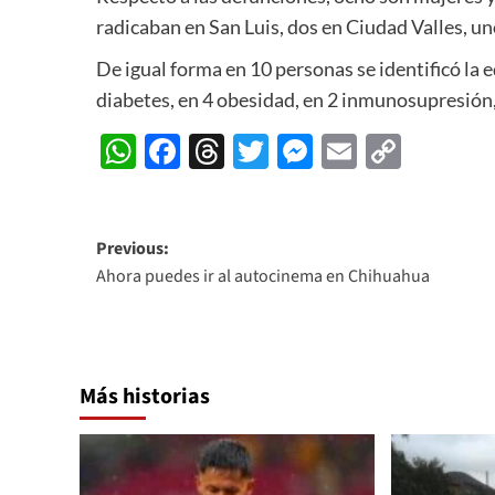
radicaban en San Luis, dos en Ciudad Valles, u
De igual forma en 10 personas se identificó la 
diabetes, en 4 obesidad, en 2 inmunosupresió
WhatsApp
Facebook
Threads
Twitter
Messenger
Email
Copy
Link
Post
Previous:
Ahora puedes ir al autocinema en Chihuahua
navigation
Más historias