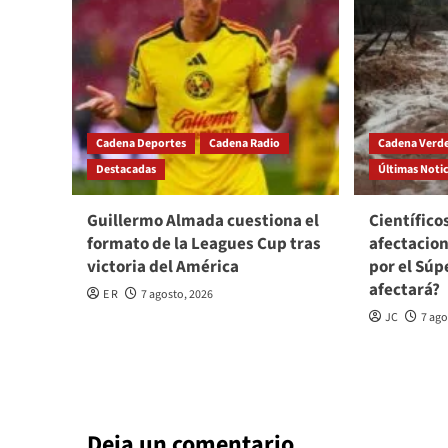
Cadena Deportes
Cadena Radio
Cadena Verd
Destacadas
Últimas Notic
Guillermo Almada cuestiona el
Científico
formato de la Leagues Cup tras
afectacio
victoria del América
por el Súp
afectará?
E R
7 agosto, 2026
JC
7 ago
Deja un comentario