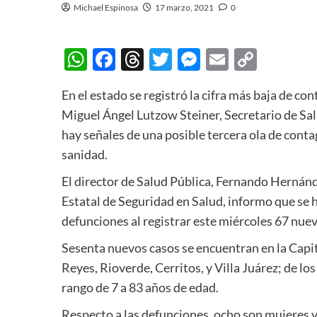
Michael Espinosa
17 marzo, 2021
0
WhatsApp
Facebook
Threads
Twitter
Messenger
Email
Copy
Link
En el estado se registró la cifra más baja de c
Miguel Ángel Lutzow Steiner, Secretario de Salu
hay señales de una posible tercera ola de contag
sanidad.
El director de Salud Pública, Fernando Hernán
Estatal de Seguridad en Salud, informo que se h
defunciones al registrar este miércoles 67 nue
Sesenta nuevos casos se encuentran en la Capita
Reyes, Rioverde, Cerritos, y Villa Juárez; de l
rango de 7 a 83 años de edad.
Respecto a las defunciones, ocho son mujeres y