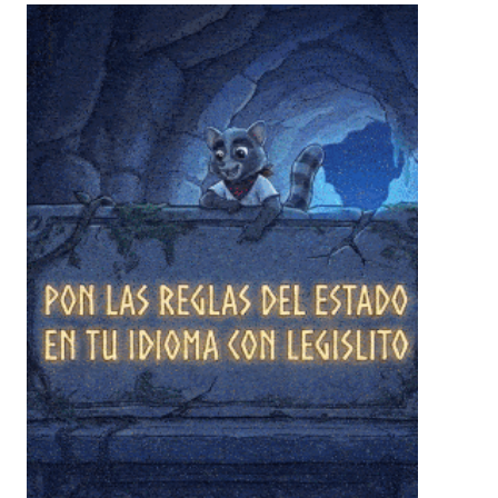
❄
❄
❄
❄
❄
❄