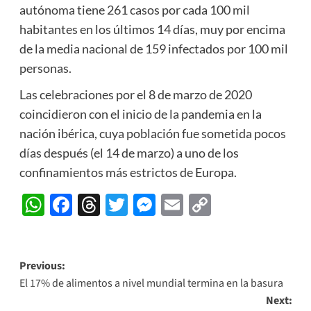
autónoma tiene 261 casos por cada 100 mil
habitantes en los últimos 14 días, muy por encima
de la media nacional de 159 infectados por 100 mil
personas.
Las celebraciones por el 8 de marzo de 2020
coincidieron con el inicio de la pandemia en la
nación ibérica, cuya población fue sometida pocos
días después (el 14 de marzo) a uno de los
confinamientos más estrictos de Europa.
WhatsApp
Facebook
Threads
Twitter
Messenger
Email
Copy
Link
Post
Previous:
El 17% de alimentos a nivel mundial termina en la basura
navigation
Next: