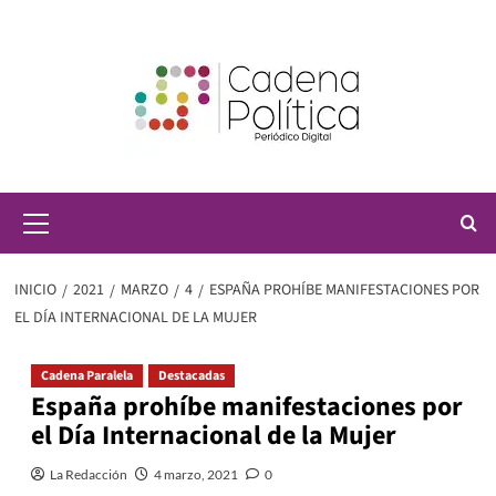
Saltar
al
contenido
Menú
principal
INICIO
2021
MARZO
4
ESPAÑA PROHÍBE MANIFESTACIONES POR
EL DÍA INTERNACIONAL DE LA MUJER
Cadena Paralela
Destacadas
España prohíbe manifestaciones por
el Día Internacional de la Mujer
La Redacción
4 marzo, 2021
0