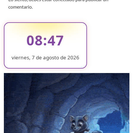
comentario.
08:47
viernes, 7 de agosto de 2026
❄
❄
❄
❄
❄
❄
❄
❄
❄
❄