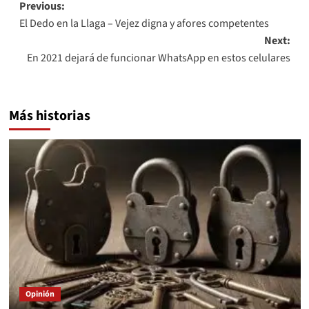
Post
Previous:
El Dedo en la Llaga – Vejez digna y afores competentes
navigation
Next:
En 2021 dejará de funcionar WhatsApp en estos celulares
Más historias
Opinión