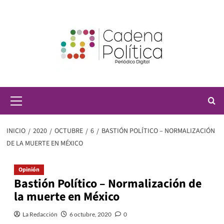
Saltar
al
contenido
Menú
principal
INICIO
2020
OCTUBRE
6
BASTIÓN POLÍTICO – NORMALIZACIÓN
DE LA MUERTE EN MÉXICO
Opinión
Bastión Político – Normalización de
la muerte en México
La Redacción
6 octubre, 2020
0