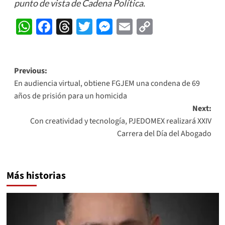
punto de vista de Cadena Política.
WhatsApp
Facebook
Threads
Twitter
Messenger
Email
Copy
Link
Post
Previous:
En audiencia virtual, obtiene FGJEM una condena de 69
navigation
años de prisión para un homicida
Next:
Con creatividad y tecnología, PJEDOMEX realizará XXIV
Carrera del Día del Abogado
Más historias