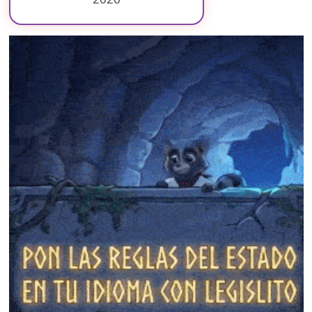
❄
❄
❄
❄
❄
❄
❄
❄
❄
❄