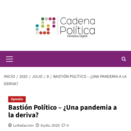
Saltar
al
contenido
Menú
principal
INICIO
2020
JULIO
8
BASTIÓN POLÍTICO – ¿UNA PANDEMIA A LA
DERIVA?
Opinión
Bastión Político – ¿Una pandemia a
la deriva?
La Redacción
8 julio, 2020
0