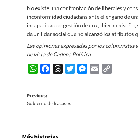
No existe una confrontación de liberales y cons
inconformidad ciudadana ante el engaño de una
incapacidad de gestión de un gobierno bisoño, y
de un líder social que no alcanzó los atributos 
Las opiniones expresadas por los columnistas 
de vista de Cadena Política.
WhatsApp
Facebook
Threads
Twitter
Messenger
Email
Copy
Link
Post
Previous:
Gobierno de fracasos
navigation
Más historias