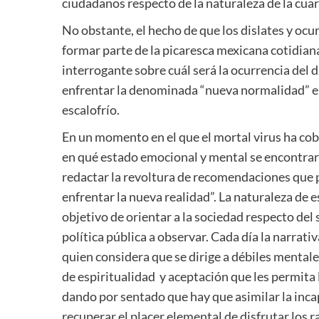
ciudadanos respecto de la naturaleza de la cua
No obstante, el hecho de que los dislates y oc
formar parte de la picaresca mexicana cotidian
interrogante sobre cuál será la ocurrencia del d
enfrentar la denominada “nueva normalidad” en
escalofrío.
En un momento en el que el mortal virus ha co
en qué estado emocional y mental se encontra
redactar la revoltura de recomendaciones que p
enfrentar la nueva realidad”. La naturaleza de 
objetivo de orientar a la sociedad respecto del
política pública a observar. Cada día la narrat
quien considera que se dirige a débiles mental
de espiritualidad y aceptación que les permita l
dando por sentado que hay que asimilar la inca
recuperar el placer elemental de disfrutar los 