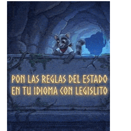
❄
❄
❄
❄
❄
❄
❄