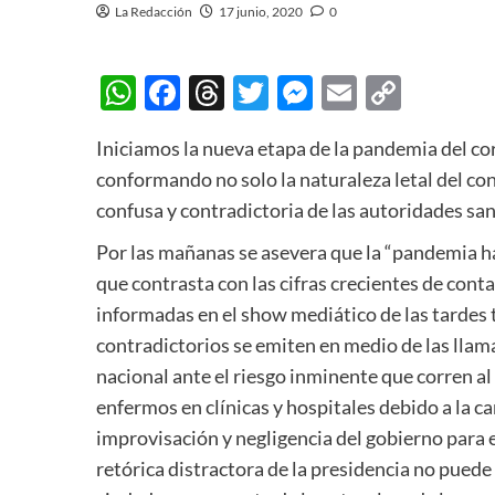
La Redacción
17 junio, 2020
0
WhatsApp
Facebook
Threads
Twitter
Messenger
Email
Copy
Link
Iniciamos la nueva etapa de la pandemia del c
conformando no solo la naturaleza letal del co
confusa y contradictoria de las autoridades sani
Por las mañanas se asevera que la “pandemia ha 
que contrasta con las cifras crecientes de cont
informadas en el show mediático de las tardes
contradictorios se emiten en medio de las llam
nacional ante el riesgo inminente que corren al
enfermos en clínicas y hospitales debido a la c
improvisación y negligencia del gobierno para 
retórica distractora de la presidencia no puede