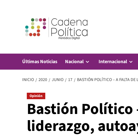
Saltar
al
contenido
Últimas Noticias
Nacional
Internacional
INICIO
2020
JUNIO
17
BASTIÓN POLÍTICO – A FALTA D
Opinión
Bastión Político 
liderazgo, auto