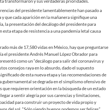
rta transformaron y sus verdaderas prioridades.
urrencias del presidente lamentablemente han pasado a
a y que cada aparición en la mañanera signifique una
ía, la presentación del decálogo del presidente para
 esta etapa de resistencia a una pandemia letal causa
brado más de 17,580 vidas en México, hay que preguntarse
ría el presidente Andrés Manuel López Obrador para
resentó como un “decálogo para salir del coronavirus y
estos consejos raya en lo absurdo, dado el supuesto
 significado de esta nueva etapa y las recomendaciones de
iva gubernamental se degrada en el simplismo ofensivo de
es que requieren orientación en la búsqueda de un estado
legar a sentir alegría por sus carencias y limitaciones,
pacidad para construir un proyecto de vida propio y
rayos del sol, “Sólo siendo buenos podemos ser felices”