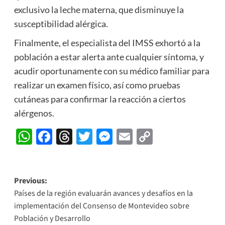
exclusivo la leche materna, que disminuye la
susceptibilidad alérgica.
Finalmente, el especialista del IMSS exhortó a la
población a estar alerta ante cualquier síntoma, y
acudir oportunamente con su médico familiar para
realizar un examen físico, así como pruebas
cutáneas para confirmar la reacción a ciertos
alérgenos.
WhatsApp
Facebook
Threads
Twitter
Messenger
Email
Copy
Link
Post
Previous:
Países de la región evaluarán avances y desafíos en la
navigation
implementación del Consenso de Montevideo sobre
Población y Desarrollo