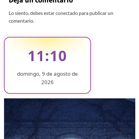
Deja un comentario
Lo siento, debes estar
conectado
para publicar un
comentario.
11:10
domingo, 9 de agosto de
2026
❄
❄
❄
❄
❄
❄
❄
❄
❄
❄