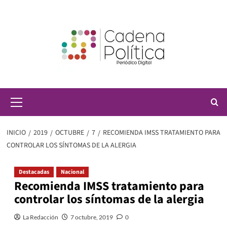
Saltar
al
contenido
Menú
principal
INICIO
2019
OCTUBRE
7
RECOMIENDA IMSS TRATAMIENTO PARA
CONTROLAR LOS SÍNTOMAS DE LA ALERGIA
Destacadas
Nacional
Recomienda IMSS tratamiento para
controlar los síntomas de la alergia
La Redacción
7 octubre, 2019
0