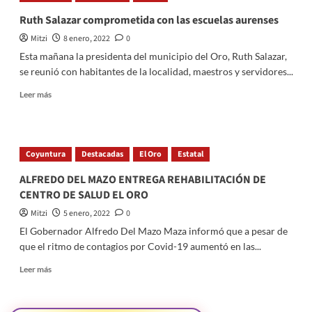
la
Ruth Salazar comprometida con las escuelas aurenses
continuar
Mitzi
8 enero, 2022
0
con
la
Esta mañana la presidenta del municipio del Oro, Ruth Salazar,
restauración
se reunió con habitantes de la localidad, maestros y servidores...
del
Teatro
Read
Leer más
Juaréz
more
about
Ruth
Salazar
Coyuntura
Destacadas
El Oro
Estatal
comprometida
con
ALFREDO DEL MAZO ENTREGA REHABILITACIÓN DE
las
CENTRO DE SALUD EL ORO
escuelas
aurenses
Mitzi
5 enero, 2022
0
El Gobernador Alfredo Del Mazo Maza informó que a pesar de
que el ritmo de contagios por Covid-19 aumentó en las...
Read
Leer más
more
about
ALFREDO