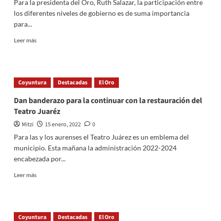
Para la presidenta del Oro, Ruth Salazar, la participación entre
Covid-
los diferentes niveles de gobierno es de suma importancia
19
para...
Read
Leer más
more
about
Instalación
y
Coyuntura
Destacadas
El Oro
Primera
Sesión
Dan banderazo para la continuar con la restauración del
del
Teatro Juaréz
Consejo
Municipal
Mitzi
15 enero, 2022
0
de
Para las y los aurenses el Teatro Juárez es un emblema del
Seguridad
municipio. Esta mañana la administración 2022-2024
Pública:
encabezada por...
El
Oro
Read
Leer más
more
about
Dan
banderazo
Coyuntura
Destacadas
El Oro
para