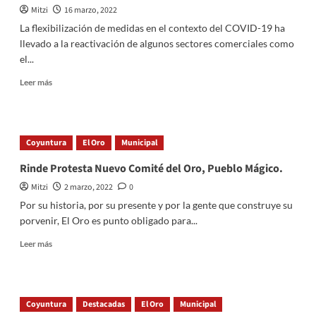
Mitzi
16 marzo, 2022
Jurídica
a
La flexibilización de medidas en el contexto del COVID-19 ha
Preescolares
llevado a la reactivación de algunos sectores comerciales como
el...
Read
Leer más
more
about
El
Oro:
Coyuntura
El Oro
Municipal
Establecen
Centro
Rinde Protesta Nuevo Comité del Oro, Pueblo Mágico.
de
Mitzi
2 marzo, 2022
0
Sanitización
Vehicular
Por su historia, por su presente y por la gente que construye su
porvenir, El Oro es punto obligado para...
Read
Leer más
more
about
Rinde
Protesta
Coyuntura
Destacadas
El Oro
Municipal
Nuevo