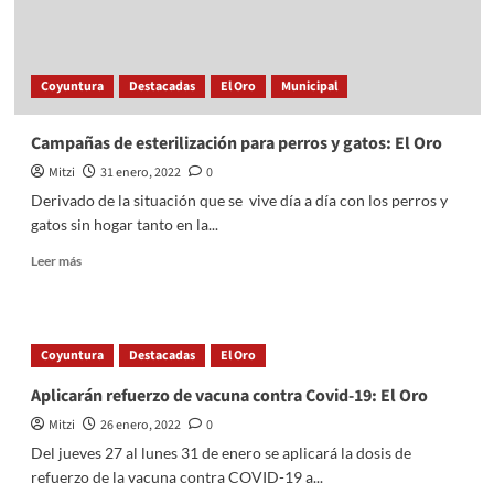
Adicciones
y
Riesgo
Sanitario
Coyuntura
Destacadas
El Oro
Municipal
Campañas de esterilización para perros y gatos: El Oro
Mitzi
31 enero, 2022
0
Derivado de la situación que se vive día a día con los perros y
gatos sin hogar tanto en la...
Read
Leer más
more
about
Campañas
de
Coyuntura
Destacadas
El Oro
esterilización
para
Aplicarán refuerzo de vacuna contra Covid-19: El Oro
perros
Mitzi
26 enero, 2022
0
y
gatos:
Del jueves 27 al lunes 31 de enero se aplicará la dosis de
El
refuerzo de la vacuna contra COVID-19 a...
Oro