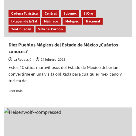
Cadena Turística
Central
Edoméx
El Oro
Ixtapan de la Sal
Malinaco
Metepec
Nacional
Teotihuacán
Villa del Carbón
Diez Pueblos Mágicos del Estado de México ¿Cuántos
conoces?
La Redacción
24 febrero, 2023
Estos 10 sitios maravillosos del Estado de México deberían
convertirse en una visita obligada para cualquier mexicano y
turista de...
Read
Leer más
more
about
Diez
Pueblos
Mágicos
del
Estado
de