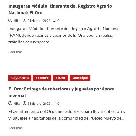
Comité
Inauguran Módulo Itinerante del Registro Agrario
del
Nacional: El Oro
Oro,
Pueblo
Mitzi
9 febrero, 2022
0
Mágico.
Inauguran Módulo Itinerante del Registro Agrario Nacional
(RAN), donde vecinas y vecinos de El Oro podrán realizar
trámites con respecto...
Read
Leer más
more
about
Inauguran
Módulo
Coyuntura
Edoméx
El Oro
Municipal
Itinerante
del
El Oro: Entrega de cobertores y juguetes por época
Registro
invernal
Agrario
Nacional:
Mitzi
3 febrero, 2022
0
El
El ayuntamiento del Oro unió esfuerzos para llevar cobertores
Oro
y juguetes a habitantes de la comunidad de Pueblo Nuevo de...
Read
Leer más
more