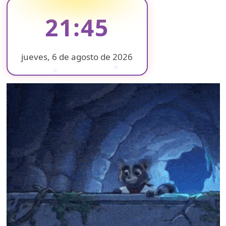
DEL
MAZO
21:45
ENTREGA
REHABILITACIÓN
DE
CENTRO
jueves, 6 de agosto de 2026
DE
❄
❄
❄
SALUD
❄
❄
EL
❄
ORO
❄
❄
❄
❄