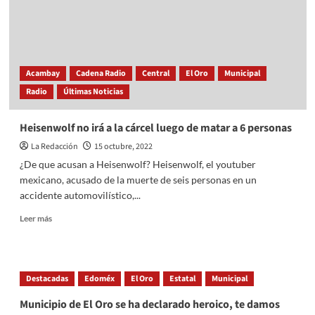
México
¿Cuántos
conoces?
Acambay
Cadena Radio
Central
El Oro
Municipal
Radio
Últimas Noticias
Heisenwolf no irá a la cárcel luego de matar a 6 personas
La Redacción
15 octubre, 2022
¿De que acusan a Heisenwolf? Heisenwolf, el youtuber
mexicano, acusado de la muerte de seis personas en un
accidente automovilístico,...
Read
Leer más
more
about
Heisenwolf
no
Destacadas
Edoméx
El Oro
Estatal
Municipal
irá
a
Municipio de El Oro se ha declarado heroico, te damos
la