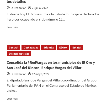
los detalles
cárcel
luego
La Redacción
21 julio, 2022
de
El día de hoy El Oro se suma a la lista de municipios declarados
matar
heroicos ocupando el sitio número 12...
a
6
Read
Leer más
personas
more
about
Municipio
de
Central
Destacadas
Edoméx
El Oro
Estatal
El
Últimas Noticias
Oro
se
Consolida la #RedVargas en los municipios de El Oro y
ha
San José del Rincon, Enrique Vargas del Villar
declarado
heroico,
La Redacción
17 mayo, 2022
te
El diputado Enrique Vargas del Villar, coordinador del Grupo
damos
Parlamentario del PAN en el Congreso del Estado de México,
los
detalles
visitó...
Read
Leer más
more
about