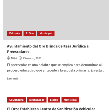
Actividades
Culturales
Edoméx
El Oro
Municipal
Ayuntamiento del Oro Brinda Certeza Jurídica a
Preescolares
Mitzi
25 marzo, 2022
El preescolar es una palabra que se emplea para denominar al
proceso educativo que antecede a la escuela primaria. En esta...
Read
Leer más
more
about
Ayuntamiento
del
Coyuntura
Destacadas
El Oro
Municipal
Oro
Brinda
El Oro: Establecen Centro de Sanitización Vehicular
Certeza