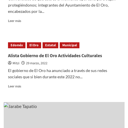
Convenio
protegiéndonos; integrantes del Ayuntamiento de El Oro,
encabezados por la...
Read
Leer más
more
about
El
Oro:
Edoméx
El Oro
Estatal
Municipal
Entrega
Ayuntamiento
Alista Gobierno de El Oro Actividades Culturales
Insumos
Mitzi
29 marzo, 2022
contra
COVID
El gobierno de El Oro ha anunciado a través de sus redes
sociales que si bien durante este 2022 no...
Read
Leer más
more
about
Alista
Gobierno
de
El
Oro