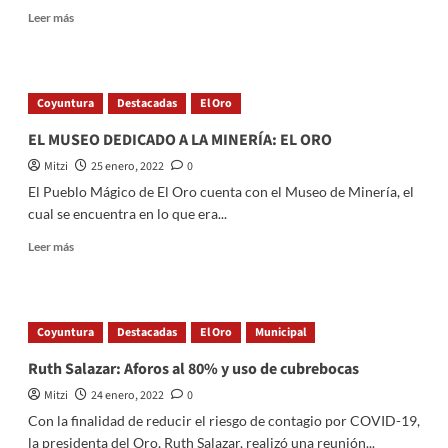
Read
Leer más
more
about
Aplicarán
refuerzo
Coyuntura
Destacadas
El Oro
de
vacuna
EL MUSEO DEDICADO A LA MINERÍA: EL ORO
contra
Mitzi
25 enero, 2022
0
Covid-
19:
El Pueblo Mágico de El Oro cuenta con el Museo de Minería, el
El
cual se encuentra en lo que era...
Oro
Read
Leer más
more
about
EL
MUSEO
Coyuntura
Destacadas
El Oro
Municipal
DEDICADO
A
Ruth Salazar: Aforos al 80% y uso de cubrebocas
LA
Mitzi
24 enero, 2022
0
MINERÍA:
EL
Con la finalidad de reducir el riesgo de contagio por COVID-19,
ORO
la presidenta del Oro, Ruth Salazar, realizó una reunión...