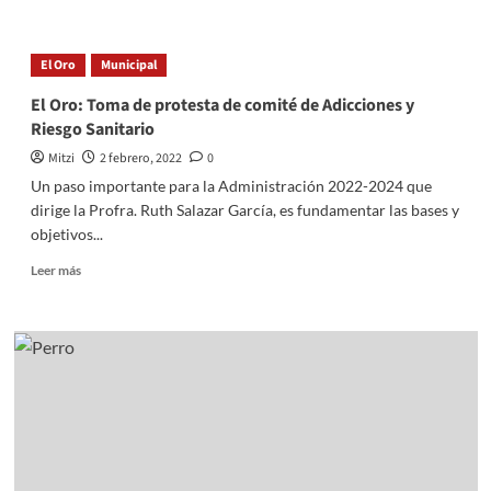
about
El
Oro:
El Oro
Municipal
Entrega
de
El Oro: Toma de protesta de comité de Adicciones y
cobertores
Riesgo Sanitario
y
juguetes
Mitzi
2 febrero, 2022
0
por
Un paso importante para la Administración 2022-2024 que
época
dirige la Profra. Ruth Salazar García, es fundamentar las bases y
invernal
objetivos...
Read
Leer más
more
about
El
Oro:
Toma
de
protesta
de
comité
de