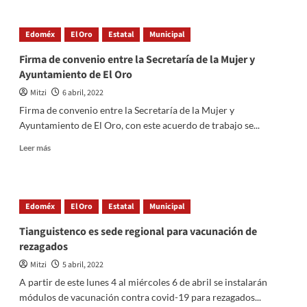
Consolida
la
Edoméx
El Oro
Estatal
Municipal
#RedVargas
en
Firma de convenio entre la Secretaría de la Mujer y
los
Ayuntamiento de El Oro
municipios
de
Mitzi
6 abril, 2022
El
Firma de convenio entre la Secretaría de la Mujer y
Oro
Ayuntamiento de El Oro, con este acuerdo de trabajo se...
y
San
Read
Leer más
José
more
del
about
Rincon,
Firma
Enrique
de
Edoméx
El Oro
Estatal
Municipal
Vargas
convenio
del
entre
Tianguistenco es sede regional para vacunación de
Villar
la
rezagados
Secretaría
de
Mitzi
5 abril, 2022
la
A partir de este lunes 4 al miércoles 6 de abril se instalarán
Mujer
módulos de vacunación contra covid-19 para rezagados...
y