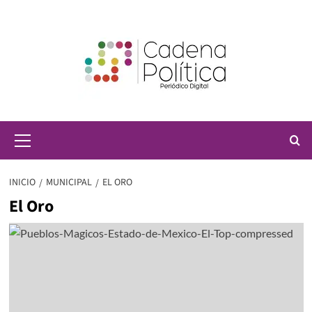
Saltar
al
contenido
Menú
principal
INICIO
MUNICIPAL
EL ORO
El Oro