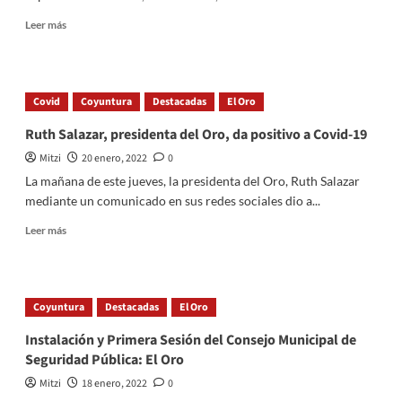
Read
Leer más
more
about
Ruth
Salazar:
Covid
Coyuntura
Destacadas
El Oro
Aforos
al
Ruth Salazar, presidenta del Oro, da positivo a Covid-19
80%
Mitzi
20 enero, 2022
0
y
uso
La mañana de este jueves, la presidenta del Oro, Ruth Salazar
de
mediante un comunicado en sus redes sociales dio a...
cubrebocas
Read
Leer más
more
about
Ruth
Salazar,
Coyuntura
Destacadas
El Oro
presidenta
del
Instalación y Primera Sesión del Consejo Municipal de
Oro,
Seguridad Pública: El Oro
da
positivo
Mitzi
18 enero, 2022
0
a