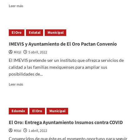
Ayuntamiento
Read
Leer más
de
more
El
about
Oro
Tianguistenco
es
El Oro
Estatal
Municipal
sede
regional
IMEVIS y Ayuntamiento de El Oro Pactan Convenio
para
Mitzi
5 abril, 2022
vacunación
de
El IMEVIS pretende ser un instituto que ofrezca servicios de
rezagados
calidad a las familias mexiquenses para ampliar sus
posibilidades de...
Read
Leer más
more
about
IMEVIS
y
Edoméx
El Oro
Municipal
Ayuntamiento
de
El Oro: Entrega Ayuntamiento Insumos contra COVID
El
Mitzi
1 abril, 2022
Oro
Pactan
Convencidos de que éste es el momento oportuno para seguir