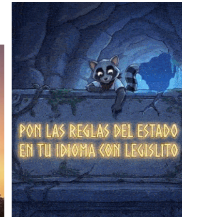
❄
❄
❄
❄
❄
❄
❄
❄
❄
❄