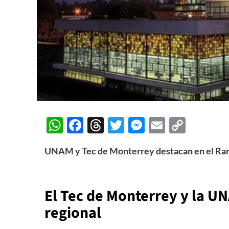
WhatsApp
Facebook
Threads
Twitter
Messenger
Email
Copy
Link
UNAM y Tec de Monterrey destacan en el Rank
El Tec de Monterrey y la U
regional