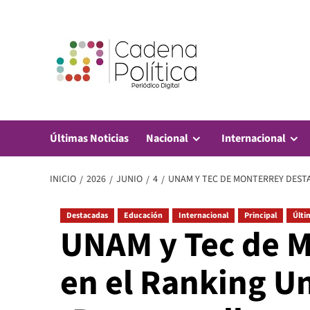
Saltar
al
contenido
Últimas Noticias
Nacional
Internacional
INICIO
2026
JUNIO
4
UNAM Y TEC DE MONTERREY DEST
Destacadas
Educación
Internacional
Principal
Últi
UNAM y Tec de M
en el Ranking U