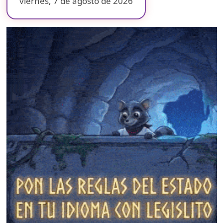
viernes, 7 de agosto de 2026
❄
❄
❄
❄
❄
❄
❄
❄
❄
❄