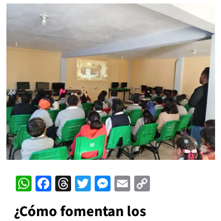
WhatsApp
Facebook
Threads
Twitter
Messenger
Email
Copy
Link
¿Cómo fomentan los