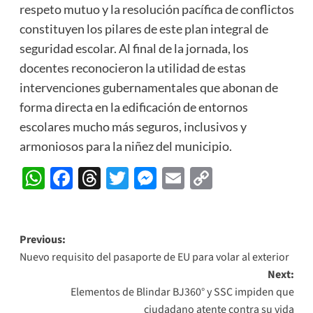
respeto mutuo y la resolución pacífica de conflictos
constituyen los pilares de este plan integral de
seguridad escolar. Al final de la jornada, los
docentes reconocieron la utilidad de estas
intervenciones gubernamentales que abonan de
forma directa en la edificación de entornos
escolares mucho más seguros, inclusivos y
armoniosos para la niñez del municipio.
WhatsApp
Facebook
Threads
Twitter
Messenger
Email
Copy
Link
Post
Previous:
Nuevo requisito del pasaporte de EU para volar al exterior
navigation
Next:
Elementos de Blindar BJ360° y SSC impiden que
ciudadano atente contra su vida