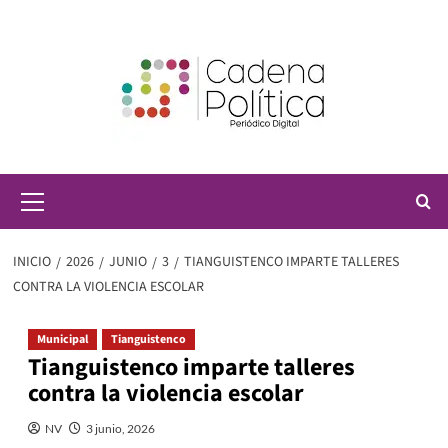
Saltar
al
contenido
Menú
principal
INICIO
2026
JUNIO
3
TIANGUISTENCO IMPARTE TALLERES
CONTRA LA VIOLENCIA ESCOLAR
Municipal
Tianguistenco
Tianguistenco imparte talleres
contra la violencia escolar
NV
3 junio, 2026