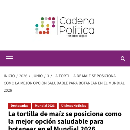
Saltar
al
contenido
Menú
principal
INICIO
2026
JUNIO
3
LA TORTILLA DE MAÍZ SE POSICIONA
COMO LA MEJOR OPCIÓN SALUDABLE PARA BOTANEAR EN EL MUNDIAL
2026
Destacadas
Mundial 2026
Últimas Noticias
La tortilla de maíz se posiciona como
la mejor opción saludable para
botanear en el Mundial 2026