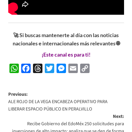
🚀 Si buscas mantenerte al día con las noticias
nacionales e internacionales más relevantes 🌐
¡Este canal es para ti!
WhatsApp
Facebook
Threads
Twitter
Messenger
Email
Copy
Link
Post
Previous:
ALE ROJO DE LA VEGA ENCABEZA OPERATIVO PARA
navigation
LIBERAR ESPACIO PÚBLICO EN PERALVILLO
Next:
Recibe Gobierno del EdoMéx 250 solicitudes para
inversiones de alto impacto; analiza que se den de forma