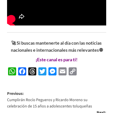
🚀 Si buscas mantenerte al día con las noticias
nacionales e internacionales más relevantes 🌐
¡Este canal es para ti!
WhatsApp
Facebook
Threads
Twitter
Messenger
Email
Copy
Link
Post
Previous:
Cumplirán Rocío Pegueros y Ricardo Moreno su
navigation
celebración de 15 años a adolescentes toluqueñas
Next: