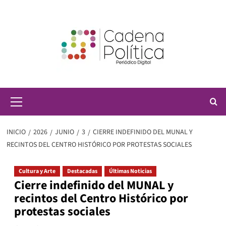
Saltar
al
contenido
Menú
principal
INICIO
2026
JUNIO
3
CIERRE INDEFINIDO DEL MUNAL Y
RECINTOS DEL CENTRO HISTÓRICO POR PROTESTAS SOCIALES
Cultura y Arte
Destacadas
Últimas Noticias
Cierre indefinido del MUNAL y
recintos del Centro Histórico por
protestas sociales