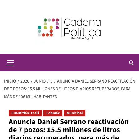
Saltar
al
contenido
Menú
principal
INICIO
2026
JUNIO
3
ANUNCIA DANIEL SERRANO REACTIVACIÓN
DE 7 POZOS: 15.5 MILLONES DE LITROS DIARIOS RECUPERADOS, PARA
MÁS DE 106 MIL HABITANTES
Cuautitlán Izcalli
Edoméx
Municipal
Anuncia Daniel Serrano reactivación
de 7 pozos: 15.5 millones de litros
diarios recuperados, para más de