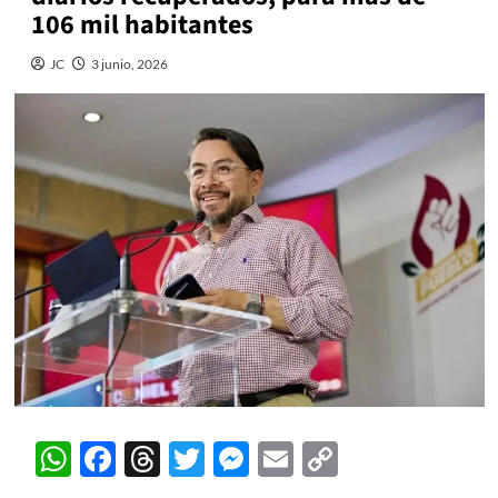
106 mil habitantes
JC
3 junio, 2026
WhatsApp
Facebook
Threads
Twitter
Messenger
Email
Copy
Link