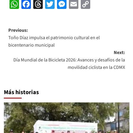
WhatsApp
Facebook
Threads
Twitter
Messenger
Email
Copy
Link
Post
Previous:
Toño Díaz impulsa el patrimonio cultural en el
navigation
bicentenario municipal
Next:
Día Mundial de la Bicicleta 2026: Avances y desafíos de la
movilidad ciclista en la CDMX
Más historias