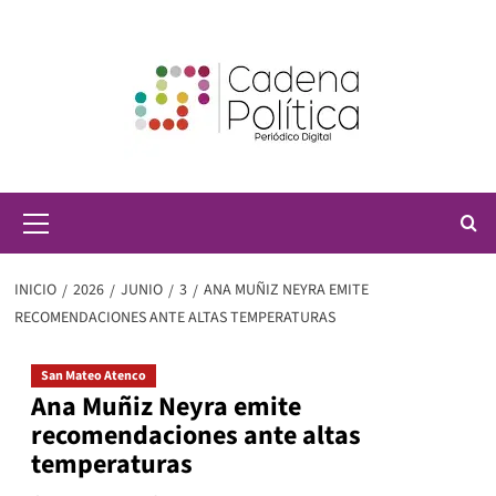
Saltar
al
contenido
Menú
principal
INICIO
2026
JUNIO
3
ANA MUÑIZ NEYRA EMITE
RECOMENDACIONES ANTE ALTAS TEMPERATURAS
San Mateo Atenco
Ana Muñiz Neyra emite
recomendaciones ante altas
temperaturas