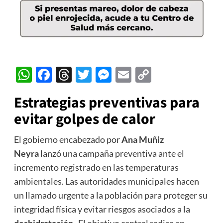
WhatsApp
Facebook
Threads
Twitter
Messenger
Email
Copy
Link
Estrategias preventivas para
evitar golpes de calor
El gobierno encabezado por
Ana Muñiz
Neyra
lanzó una campaña preventiva ante el
incremento registrado en las temperaturas
ambientales. Las autoridades municipales hacen
un llamado urgente a la población para proteger su
integridad física y evitar riesgos asociados a la
deshidratación
. El objetivo central radica en