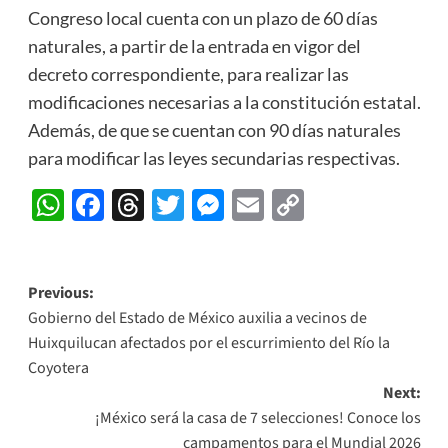
Congreso local cuenta con un plazo de 60 días
naturales, a partir de la entrada en vigor del
decreto correspondiente, para realizar las
modificaciones necesarias a la constitución estatal.
Además, de que se cuentan con 90 días naturales
para modificar las leyes secundarias respectivas.
WhatsApp
Facebook
Threads
Twitter
Messenger
Email
Copy
Link
Post
Previous:
Gobierno del Estado de México auxilia a vecinos de
navigation
Huixquilucan afectados por el escurrimiento del Río la
Coyotera
Next:
¡México será la casa de 7 selecciones! Conoce los
campamentos para el Mundial 2026