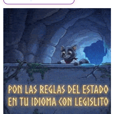
❄
❄
❄
❄
❄
❄
❄
❄
❄
❄