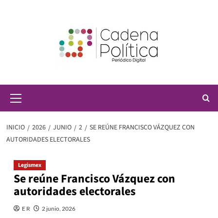
Saltar
al
contenido
Menú
principal
INICIO
2026
JUNIO
2
SE REÚNE FRANCISCO VÁZQUEZ CON
AUTORIDADES ELECTORALES
Legismex
Se reúne Francisco Vázquez con
autoridades electorales
E R
2 junio, 2026