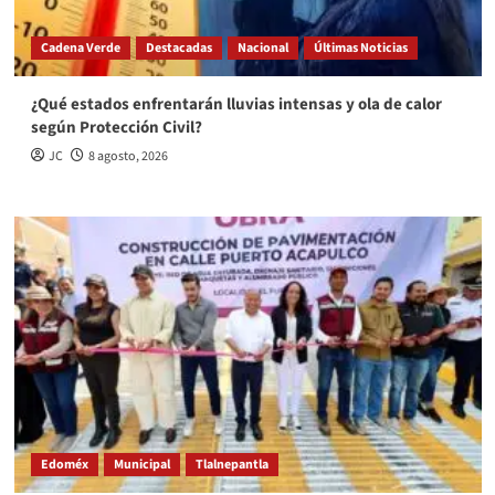
Cadena Verde
Destacadas
Nacional
Últimas Noticias
¿Qué estados enfrentarán lluvias intensas y ola de calor
según Protección Civil?
JC
8 agosto, 2026
Edoméx
Municipal
Tlalnepantla