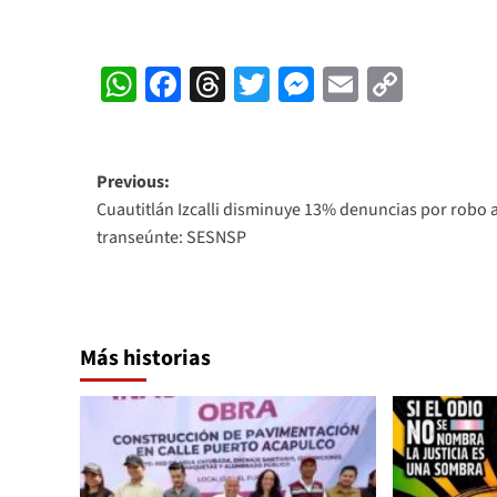
WhatsApp
Facebook
Threads
Twitter
Messenger
Email
Copy
Link
Post
Previous:
Cuautitlán Izcalli disminuye 13% denuncias por robo 
navigation
transeúnte: SESNSP
Más historias