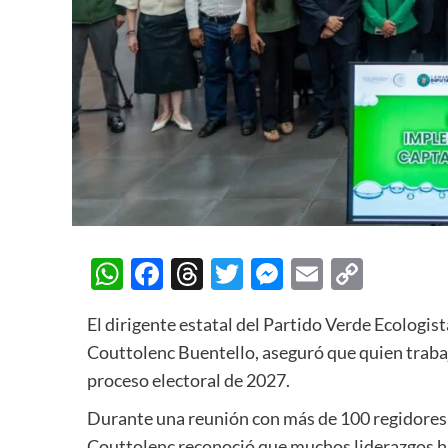
WhatsApp
Facebook
Threads
Twitter
Messenger
Email
Copy
Link
El dirigente estatal del Partido Verde Ecologi
Couttolenc Buentello, aseguró que quien trabaj
proceso electoral de 2027.
Durante una reunión con más de 100 regidores 
Couttolenc reconoció que muchos liderazgos ha