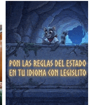
❄
❄
❄
❄
❄
❄
❄
❄