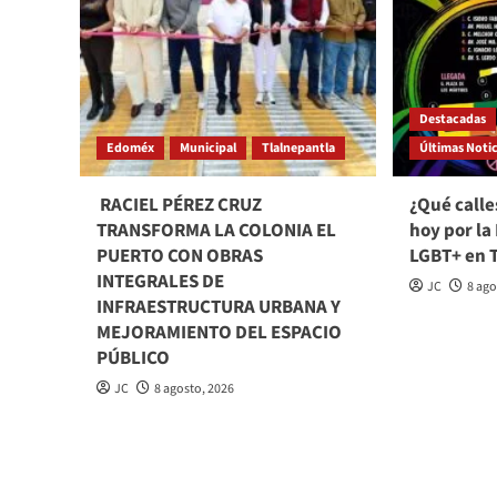
Destacadas
Edoméx
Municipal
Tlalnepantla
Últimas Notic
​ RACIEL PÉREZ CRUZ
¿Qué calle
TRANSFORMA LA COLONIA EL
hoy por la
PUERTO CON OBRAS
LGBT+ en 
INTEGRALES DE
JC
8 ago
INFRAESTRUCTURA URBANA Y
MEJORAMIENTO DEL ESPACIO
PÚBLICO
JC
8 agosto, 2026