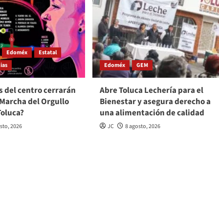
Edoméx
Estatal
ias
Edoméx
GEM
s del centro cerrarán
Abre Toluca Lechería para el
 Marcha del Orgullo
Bienestar y asegura derecho a
Toluca?
una alimentación de calidad
sto, 2026
JC
8 agosto, 2026