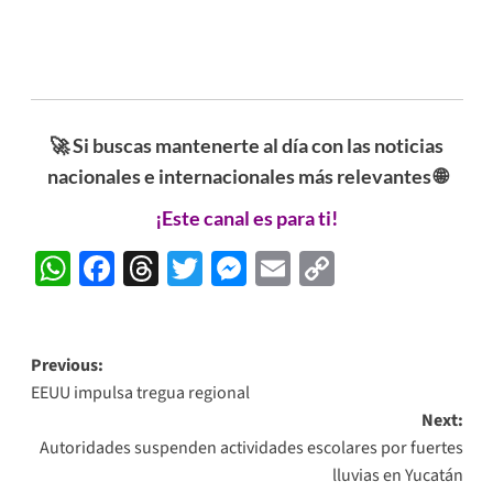
🚀 Si buscas mantenerte al día con las noticias
nacionales e internacionales más relevantes 🌐
¡Este canal es para ti!
WhatsApp
Facebook
Threads
Twitter
Messenger
Email
Copy
Link
Post
Previous:
EEUU impulsa tregua regional
navigation
Next:
Autoridades suspenden actividades escolares por fuertes
lluvias en Yucatán