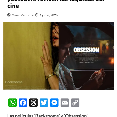
cine
Omar Mendoza
1 junio, 2026
WhatsApp
Facebook
Threads
Twitter
Messenger
Email
Copy
Link
Las películas ‘Backrooms’ y ‘Obsession’