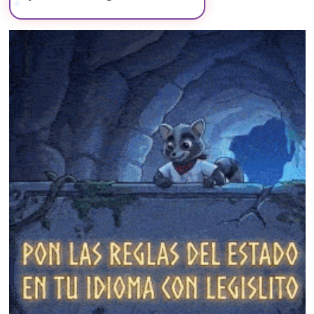
❄
❄
❄
❄
❄
❄
❄
❄
❄
❄