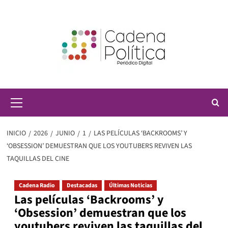
Saltar
al
contenido
Menú
principal
INICIO
2026
JUNIO
1
LAS PELÍCULAS ‘BACKROOMS’ Y
‘OBSESSION’ DEMUESTRAN QUE LOS YOUTUBERS REVIVEN LAS
TAQUILLAS DEL CINE
Cadena Radio
Destacadas
Últimas Noticias
Las películas ‘Backrooms’ y
‘Obsession’ demuestran que los
youtubers reviven las taquillas del