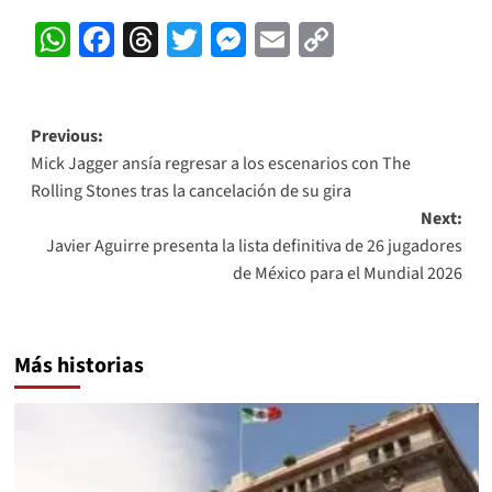
WhatsApp
Facebook
Threads
Twitter
Messenger
Email
Copy
Link
Post
Previous:
Mick Jagger ansía regresar a los escenarios con The
navigation
Rolling Stones tras la cancelación de su gira
Next:
Javier Aguirre presenta la lista definitiva de 26 jugadores
de México para el Mundial 2026
Más historias