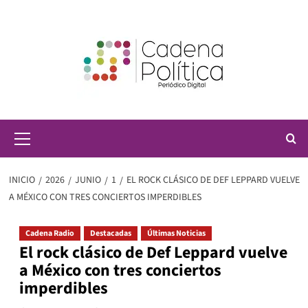
Saltar
al
contenido
Menú
principal
INICIO
2026
JUNIO
1
EL ROCK CLÁSICO DE DEF LEPPARD VUELVE
A MÉXICO CON TRES CONCIERTOS IMPERDIBLES
Cadena Radio
Destacadas
Últimas Noticias
El rock clásico de Def Leppard vuelve
a México con tres conciertos
imperdibles