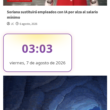
Soriana sustituirá empleados con IA por alza al salario
mínimo
JC
6 agosto, 2026
03:03
viernes, 7 de agosto de 2026
❄
❄
❄
❄
❄
❄
❄
❄
❄
❄