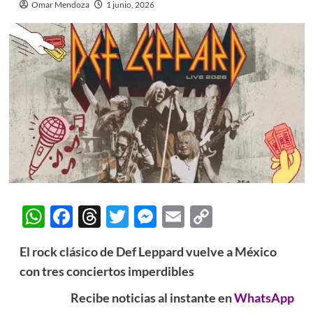
Omar Mendoza
1 junio, 2026
WhatsApp
Facebook
Threads
Twitter
Messenger
Email
Copy
Link
El rock clásico de Def Leppard vuelve a México
con tres conciertos imperdibles
Recibe noticias al instante en
WhatsApp