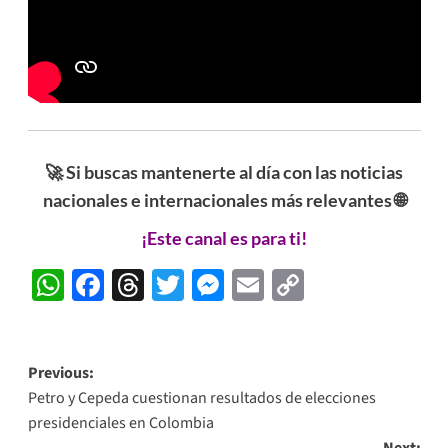
🚀 Si buscas mantenerte al día con las noticias
nacionales e internacionales más relevantes 🌐
¡Este canal es para ti!
WhatsApp
Facebook
Threads
Twitter
Messenger
Email
Copy
Link
Post
Previous:
Petro y Cepeda cuestionan resultados de elecciones
navigation
presidenciales en Colombia
Next: