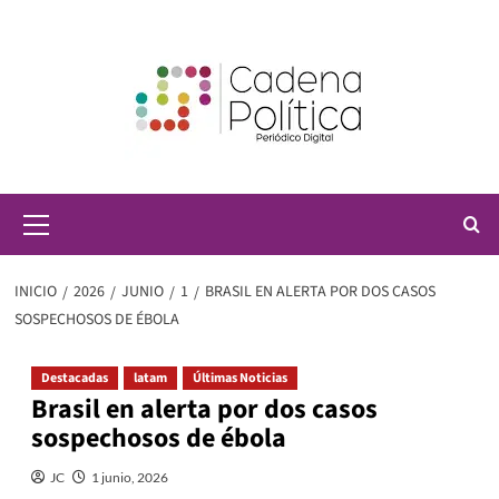
Saltar
al
contenido
Menú
principal
INICIO
2026
JUNIO
1
BRASIL EN ALERTA POR DOS CASOS
SOSPECHOSOS DE ÉBOLA
Destacadas
latam
Últimas Noticias
Brasil en alerta por dos casos
sospechosos de ébola
JC
1 junio, 2026