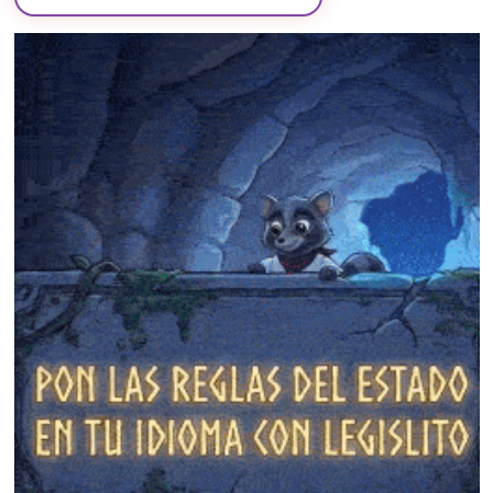
❄
❄
❄
❄
❄
❄
❄
❄