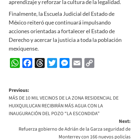
aprendizaje y reforzar la cultura de la legalidad.
Finalmente, la Escuela Judicial del Estado de
México reiteró que continuará impulsando
acciones orientadas a fortalecer el Estado de
Derecho y acercar la justicia a toda la población
mexiquense.
WhatsApp
Facebook
Threads
Twitter
Messenger
Email
Copy
Link
Post
Previous:
MÁS DE 10 MIL VECINOS DE LA ZONA RESIDENCIAL DE
navigation
HUIXQUILUCAN RECIBIRÁN MÁS AGUA CON LA
INAUGURACIÓN DEL POZO “LA ESCONDIDA”
Next:
Refuerza gobierno de Adrián de la Garza seguridad de
Monterrey con 166 nuevos policías