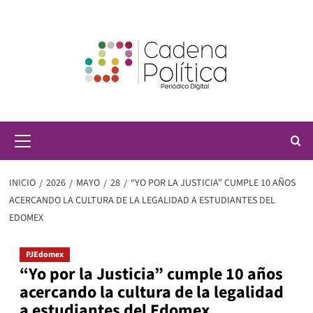
Saltar
al
contenido
Menú
principal
INICIO
2026
MAYO
28
“YO POR LA JUSTICIA” CUMPLE 10 AÑOS
ACERCANDO LA CULTURA DE LA LEGALIDAD A ESTUDIANTES DEL
EDOMEX
PJEdomex
“Yo por la Justicia” cumple 10 años
acercando la cultura de la legalidad
a estudiantes del Edomex