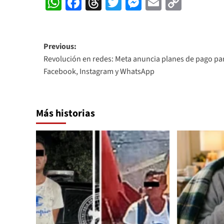
WhatsApp
Facebook
Threads
Twitter
Messenger
Email
Copy
Link
Post
Previous:
Revolución en redes: Meta anuncia planes de pago pa
navigation
Facebook, Instagram y WhatsApp
Más historias