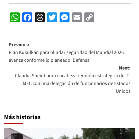
WhatsApp
Facebook
Threads
Twitter
Messenger
Email
Copy
Link
Post
Previous:
Plan Kukulkán para blindar seguridad del Mundial 2026
navigation
avanza conforme lo planeado: Defensa
Next:
Claudia Sheinbaum encabeza reunión estratégica del T-
MEC con una delegación de funcionarios de Estados
Unidos
Más historias