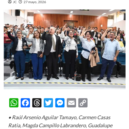
JC
27 mayo, 2026
WhatsApp
Facebook
Threads
Twitter
Messenger
Email
Copy
Link
• Raúl Arsenio Aguilar Tamayo, Carmen Casas
Ratia, Magda Campillo Labrandero, Guadalupe