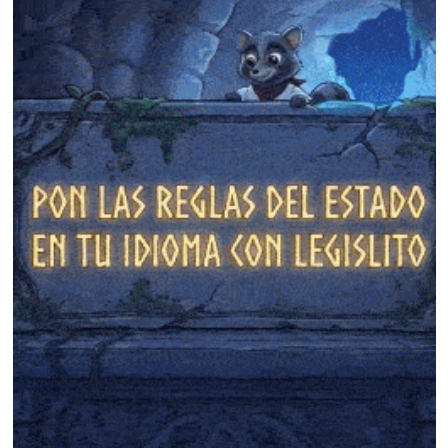
❄
❄
❄